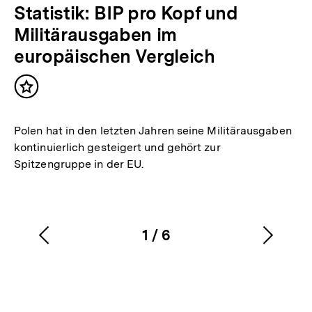
Statistik: BIP pro Kopf und
Militärausgaben im
europäischen Vergleich
Inhalt
merken
Polen hat in den letzten Jahren seine Militärausgaben
kontinuierlich gesteigert und gehört zur
Spitzengruppe in der EU.
1
/
6
Vorherigen
Nächs
Karussellinhalt
von
Inhalt
Inhalt
anzeigen
anzei