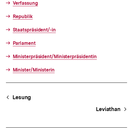
Verfassung
Republik
Staatspräsident/-in
Parlament
Ministerpräsident/Ministerpräsidentin
Minister/Ministerin
Fussnoten
Begriffsnavigation
Content-
Lesung
Navigation
Leviathan