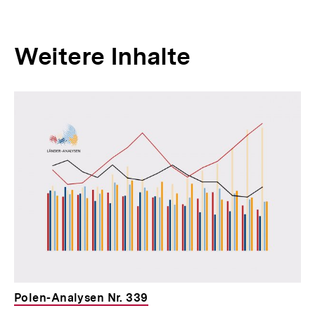
Weitere Inhalte
Inhaltskarousell
Inhaltskarussell
für
überspringen
weitere
Inhalte
Polen-Analysen Nr. 339