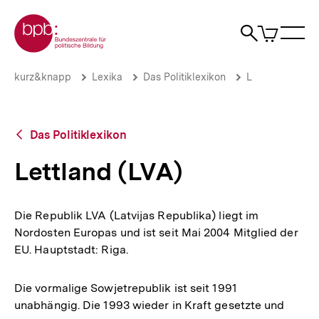
Direkt
Zur Startseite der bpb
zum
0
Artikel
Sho
Seiteninhalt
im
Naviga
Suche
springen
War
öffne
öffnen
öff
Pfadnavigation
Lettland
Brotkrümelnavigation
kurz&knapp
Lexika
Das Politiklexikon
L
(LVA)
|
bpb.de
Zurück
Das Politiklexikon
zur
Übersicht
Lettland (LVA)
Die Republik LVA (Latvijas Republika) liegt im
Nordosten Europas und ist seit Mai 2004 Mitglied der
EU. Hauptstadt: Riga.
Die vormalige Sowjetrepublik ist seit 1991
unabhängig. Die 1993 wieder in Kraft gesetzte und