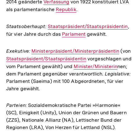
2014 geänderte
Interner
Verfassung
von 1922 konstituiert LVA
als parlamentarische
Link:
Interner
Republik
.
Link:
Staatsoberhaupt:
Interner
Staatspräsident/Staatspräsidentin
,
für vier Jahre durch das
Link:
Interner
Parlament
gewählt.
Link:
Exekutive:
Interner
Ministerpräsident/Ministerpräsidentin
(von
Int
Staatspräsident/Staatspräsidentin
Link:
vorgeschlagen und
Lin
vom Parlament gewählt) und
Interner
Minister/Ministerin
nen;
dem Parlament gegenüber verantwortlich.
Legislative:
Link:
Parlament (Saeima) mit 100 Abgeordneten, für vier
Jahre gewählt.
Parteien:
Sozialdemokratische Partei »Harmonie«
(SC), Einigkeit (Unity), Union der Grünen und Bauern
(ZZS), Nationale Allianz (NA), Lettischer Bund der
Regionen (LRA), Von Herzen für Lettland (NSL).