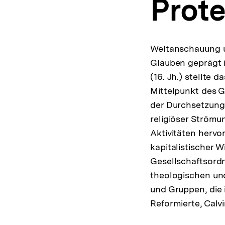
Prot
a
t
i
o
n
Weltanschauung u
Glauben geprägt i
(16. Jh.) stellte
Mittelpunkt des 
der Durchsetzung d
religiöser Strömu
Aktivitäten hervo
kapitalistischer W
Gesellschaftsordn
theologischen und
und Gruppen, die 
Reformierte, Calvi