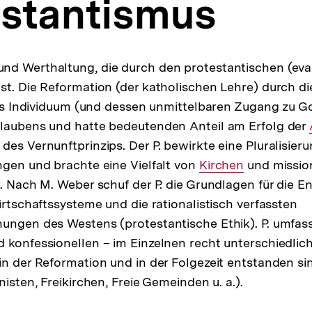
estantismus
nd Werthaltung, die durch den protestantischen (eva
st. Die Reformation (der katholischen Lehre) durch d
 das Individuum (und dessen unmittelbaren Zugang zu Go
Glaubens und hatte bedeutenden Anteil am Erfolg der
es Vernunftprinzips. Der P. bewirkte eine Pluralisieru
ngen und brachte eine Vielfalt von
Interner
Kirchen
und missio
r. Nach M. Weber schuf der P. die Grundlagen für die 
Link:
irtschaftssysteme und die rationalistisch verfassten
ungen des Westens (protestantische Ethik). P. umfass
 konfessionellen – im Einzelnen recht unterschiedli
in der Reformation und in der Folgezeit entstanden si
nisten, Freikirchen, Freie Gemeinden u. a.).