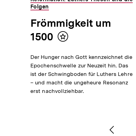
Folgen
Frömmigkeit um
1500
Inhalt
merken
Der Hunger nach Gott kennzeichnet die
n
Epochenschwelle zur Neuzeit hin. Das
ist der Schwingboden für Luthers Lehre
r zum
– und macht die ungeheure Resonanz
t. Nun
erst nachvollziehbar.
ße
1
/
2
Karussellinhalt
von
Vorheri