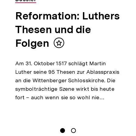
Reformation: Luthers
Thesen und die
Folgen
Inhalt
merken
Am 31. Oktober 1517 schlägt Martin
Luther seine 95 Thesen zur Ablasspraxis
an die Wittenberger Schlosskirche. Die
symbolträchtige Szene wirkt bis heute
fort – auch wenn sie so wohl nie…
gen
Springe zum Inhalt
1
(
Aktueller Inhalt
)
Springe zum Inhalt
2