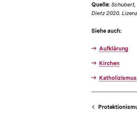
Quelle:
Schubert, K
Dietz 2020. Lizen
Siehe auch:
Aufklärung
Kirchen
Katholizismus
Fussnoten
Content-
Begri
Protektionism
Navigation