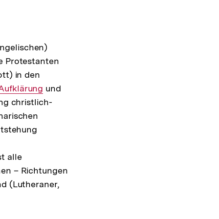
ngelischen)
ie Protestanten
tt) in den
Interner
Aufklärung
und
ng christlich-
Link:
narischen
Entstehung
t alle
chen – Richtungen
nd (Lutheraner,