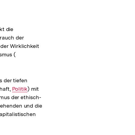
kt die
rauch der
er Wirklichkeit
ismus (
Interner
Link:
 der tiefen
chaft,
Interner
Politik
) mit
mus der ethisch-
Link:
tehenden und die
pitalistischen