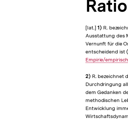
Rati
a
t
i
o
n
[lat.]
1)
R. bezeich
Ausstattung des 
Vernunft für die 
entscheidend ist (
Empirie/empirisc
2)
R. bezeichnet d
Durchdringung all
dem Gedanken der 
methodischen Leb
Entwicklung immer
Wirtschaftsdynami