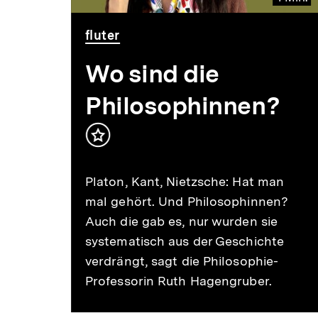
Video
Dauer
fluter
1
ung
Min.
Wo sind die
Philosophinnen?
Inhalt
merken
Platon, Kant, Nietzsche: Hat man
mal gehört. Und Philosophinnen?
ehen
Auch die gab es, nur wurden sie
ten
systematisch aus der Geschichte
aft
verdrängt, sagt die Philosophie-
Professorin Ruth Hagengruber.