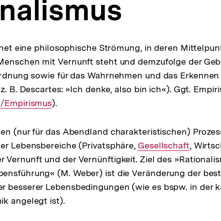
onalismus
net eine philosophische Strömung, in deren Mittelpun
Menschen mit Vernunft steht und demzufolge der Geb
Ordnung sowie für das Wahrnehmen und das Erkennen d
z. B. Descartes: »Ich denke, also bin ich«). Ggt. Empir
h/Empirismus
).
en (nur für das Abendland charakteristischen) Prozess
er Lebensbereiche (Privatsphäre,
Interner
Gesellschaft
, Wirts
Vernunft und der Vernünftigkeit. Ziel des »Rationalis
Link:
ensführung« (M. Weber) ist die Veränderung der bes
 besserer Lebensbedingungen (wie es bspw. in der ka
k angelegt ist).