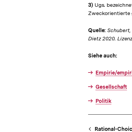
3)
Ugs. bezeichnet
Zweckorientierte 
Quelle:
Schubert, K
Dietz 2020. Lizen
Siehe auch:
Empirie/empi
Gesellschaft
Politik
Fussnoten
Content-
Rational-Choi