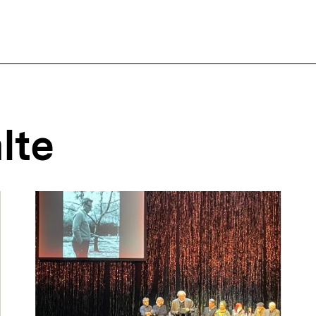
ffsnavigation
lte