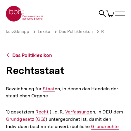
Direkt
Zur Startseite der bpb
zum
0
Artikel
Sho
Seiteninhalt
im
Naviga
Suche
springen
War
öffne
öffnen
öff
Pfadnavigation
Rechtsstaat
Brotkrümelnavigation
kurz&knapp
Lexika
Das Politiklexikon
R
|
bpb.de
Zurück
Das Politiklexikon
zur
Übersicht
Rechtsstaat
Bezeichnung für
Interner
Staat
en, in denen das Handeln der
staatlichen Organe
Link:
1)
gesetztem
Interner
Recht
(i. d. R.
Interner
Verfassung
en, in DEU dem
Int
Grundgesetz (GG)
Link:
) untergeordnet ist, damit den
Link:
Lin
Individuen bestimmte unverbrüchliche
Interner
Grundrechte