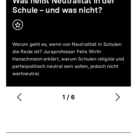
Was heißt Neutralität in der
Schule – und was nicht?
Inhalt
merken
Worum geht es, wenn von Neutralität in Schulen
die Rede ist? Juraprofessor Felix Wirth
Hanschmann erklärt, warum Schulen religiös und
parteipolitisch neutral sein sollen, jedoch nicht
wertneutral.
1
/
6
Vorherigen
Nächs
Karussellinhalt
von
Inhalt
Inhalt
anzeigen
anzei