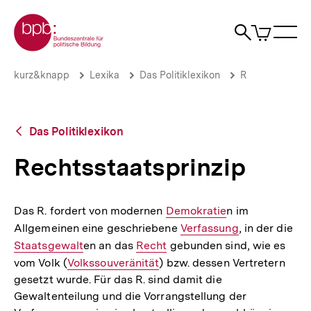
Direkt
Zur Startseite der bpb
zum
0
Artikel
Sho
Seiteninhalt
im
Naviga
Suche
springen
War
öffne
öffnen
öff
Pfadnavigation
Rechtsstaatsprinzip
Brotkrümelnavigation
kurz&knapp
Lexika
Das Politiklexikon
R
|
bpb.de
Zurück
Das Politiklexikon
zur
Übersicht
Rechtsstaatsprinzip
Das R. fordert von modernen
Interner
Demokratie
n im
Allgemeinen eine geschriebene
Link:
Interner
Verfassung
, in der die
Int
Staatsgewalt
en an das
Interner
Recht
gebunden sind, wie es
Link:
Lin
vom Volk (
Interner
Volkssouveränität
Link:
) bzw. dessen Vertretern
gesetzt wurde. Für das R. sind damit die
Link:
Gewaltenteilung und die Vorrangstellung der