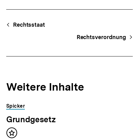
Fussnoten
Begriffsnavigation
Content-
Rechtsstaat
Navigation
Rechtsverordnung
Weitere Inhalte
Inhaltskarousell
Inhaltskarussell
Spicker
für
überspringen
Grundgesetz
weitere
Inhalte
Inhalt