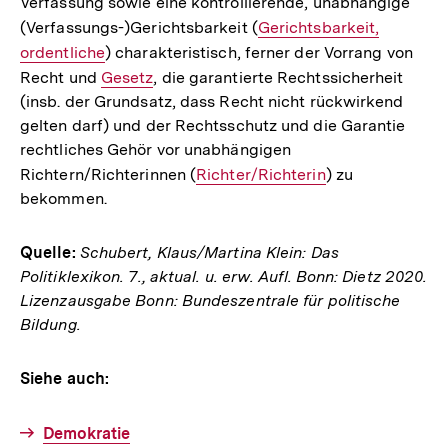
Verfassung sowie eine kontrollierende, unabhängige
(Verfassungs-)Gerichtsbarkeit (
Interner
Gerichtsbarkeit,
ordentliche
) charakteristisch, ferner der Vorrang von
Link:
Recht und
Interner
Gesetz
, die garantierte Rechtssicherheit
(insb. der Grundsatz, dass Recht nicht rückwirkend
Link:
gelten darf) und der Rechtsschutz und die Garantie
rechtliches Gehör vor unabhängigen
Richtern/Richterinnen (
Interner
Richter/Richterin
) zu
bekommen.
Link:
Quelle:
Schubert, Klaus/Martina Klein: Das
Politiklexikon. 7., aktual. u. erw. Aufl. Bonn: Dietz 2020.
Lizenzausgabe Bonn: Bundeszentrale für politische
Bildung.
Siehe auch:
Demokratie