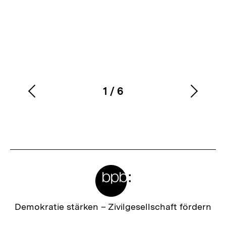
1
/
6
Vorherigen
Nächs
Karussellinhalt
von
Inhalt
Inhalt
anzeigen
anzei
Meta-
Links
Zur
Demokratie stärken –
Zivilgesellschaft fördern
Startseite