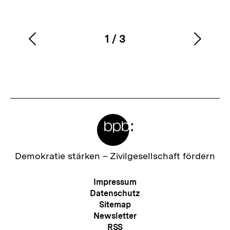
1
/
3
Vorherigen
Nächs
Karussellinhalt
von
Inhalt
Inhalt
anzeigen
anzei
Meta-
Links
Zur
Demokratie stärken –
Zivilgesellschaft fördern
Startseite
der
Meta-
Impressum
bpb
Navigation
Datenschutz
Sitemap
Newsletter
RSS