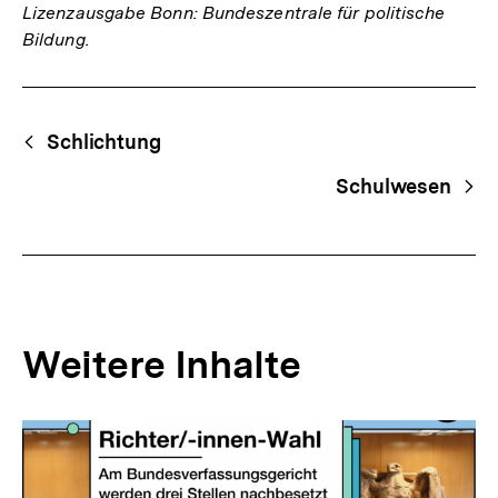
Lizenzausgabe Bonn: Bundeszentrale für politische
Bildung.
Fussnoten
Begriffsnavigation
Content-
Schlichtung
Navigation
Schulwesen
Weitere Inhalte
Inhaltskarousell
Inhaltskarussell
für
überspringen
weitere
Inhalte