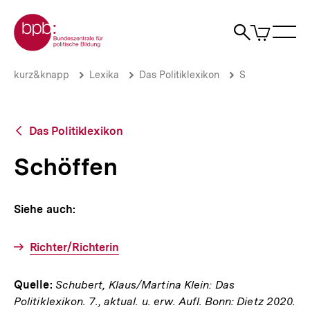
Direkt
Zur Startseite der bpb
zum
0
Artikel
Sho
Seiteninhalt
im
Naviga
Suche
springen
War
öffne
öffnen
öff
Pfadnavigation
Schöffen
Brotkrümelnavigation
kurz&knapp
Lexika
Das Politiklexikon
S
|
bpb.de
Zurück
Das Politiklexikon
zur
Übersicht
Schöffen
Siehe auch:
Richter/Richterin
Quelle:
Schubert, Klaus/Martina Klein: Das
Politiklexikon. 7., aktual. u. erw. Aufl. Bonn: Dietz 2020.