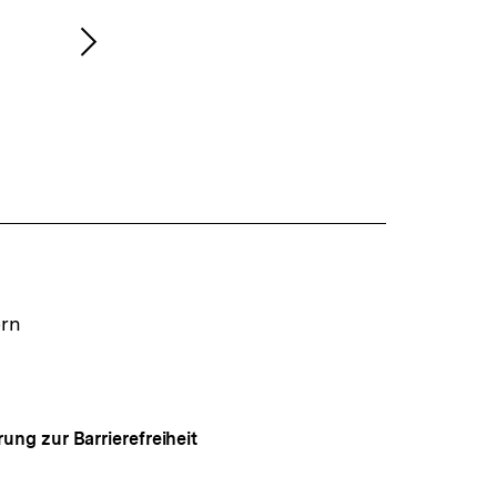
Nächsten
Inhalt
anzeigen
ern
rung zur Barrierefreiheit