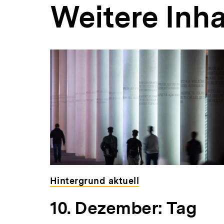
Weitere Inha
Inhaltskarousell
Inhaltskarussell
für
überspringen
weitere
Inhalte
ildung
Hintergrund aktuell
10. Dezember: Tag