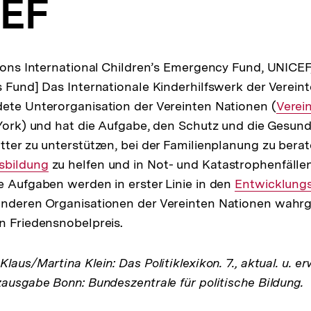
EF
tions International Children’s Emergency Fund, UNICEF,
s Fund] Das Internationale Kinderhilfswerk der Vereint
ete Unterorganisation der Vereinten Nationen (
Intern
Verei
 York) und hat die Aufgabe, den Schutz und die Gesun
Link:
tter zu unterstützen, bei der Familienplanung zu berat
terner
sbildung
zu helfen und in Not- und Katastrophenfällen 
e Aufgaben werden in erster Linie in den
k:
Interner
Entwicklung
anderen Organisationen der Vereinten Nationen wah
Link:
n Friedensnobelpreis.
laus/Martina Klein: Das Politiklexikon. 7., aktual. u. er
zausgabe Bonn: Bundeszentrale für politische Bildung.