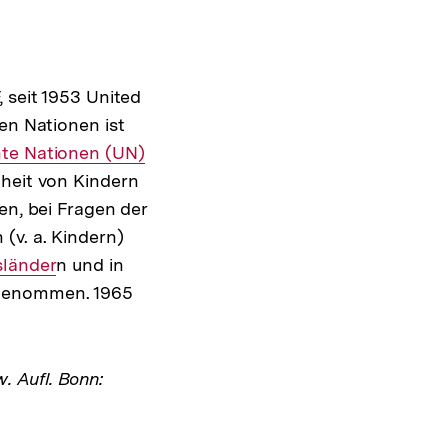
 seit 1953 United
en Nationen ist
er
nte Nationen (UN)
dheit von Kindern
en, bei Fragen der
(v. a. Kindern)
sländer
n und in
rgenommen. 1965
w. Aufl. Bonn: