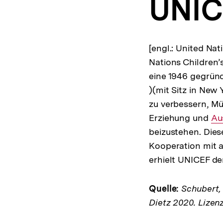
UNIC
a
t
i
o
n
[engl.: United Na
Nations Children’
eine 1946 gegründ
)(mit Sitz in New
zu verbessern, Mü
Erziehung und
In
Au
beizustehen. Dies
Lin
Kooperation mit 
erhielt UNICEF de
Quelle:
Schubert, K
Dietz 2020. Lizen