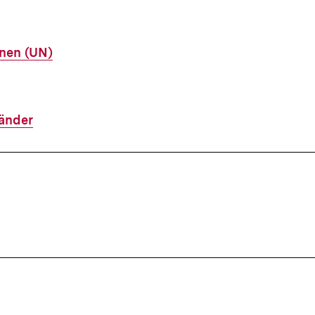
onen (UN)
änder
ffsnavigation