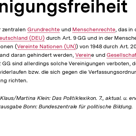
nigungsfreiheit
er zentralen
Interner
Grundrechte
und
Interner
Menschenrechte
, das in 
eutschland (DEU)
Link:
durch Art. 9 GG und in der Mensch
Link:
ionen (
Interner
Vereinte Nationen (UN)
) von 1948 durch Art. 2
and daran gehindert werden,
Link:
Interner
Verein
e und
Interner
Gesellschaf
2 GG sind allerdings solche Vereinigungen verboten, d
Link:
Link:
iderlaufen bzw. die sich gegen die Verfassungsordnu
ng richten.
laus/Martina Klein: Das Politiklexikon. 7., aktual. u. er
zausgabe Bonn: Bundeszentrale für politische Bildung.