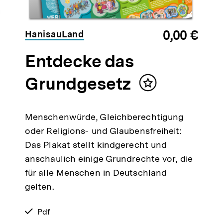
0,00 €
HanisauLand
Entdecke das
Grundgesetz
Inhalt
merken
Menschenwürde, Gleichberechtigung
oder Religions- und Glaubensfreiheit:
Das Plakat stellt kindgerecht und
anschaulich einige Grundrechte vor, die
für alle Menschen in Deutschland
gelten.
verfügbar
Pdf