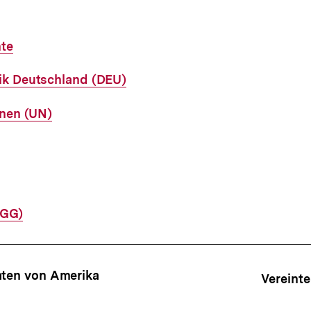
te
ik Deutschland (DEU)
onen (UN)
(GG)
ffsnavigation
aten von Amerika
Vereint