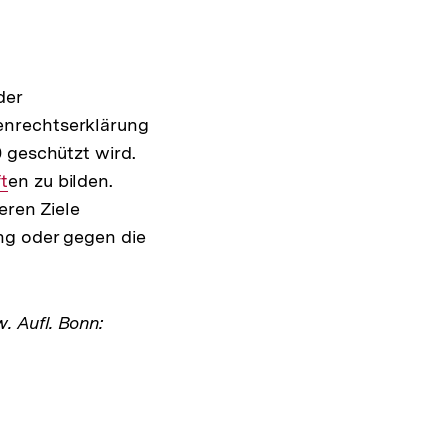
der
Interner
enrechtserklärung
Link:
0 geschützt wird.
t
en zu bilden.
eren Ziele
ng oder gegen die
w. Aufl. Bonn: