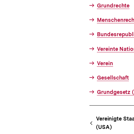
Grundrechte
Menschenrech
Bundesrepubl
Vereinte Nati
Verein
Gesellschaft
Grundgesetz 
Fussnoten
Content-
Begri
Vereinigte Sta
Navigation
(USA)