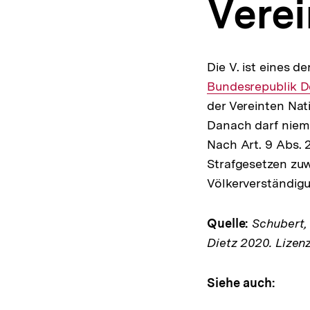
Verei
a
t
i
o
n
Die V. ist eines d
Bundesrepublik D
der Vereinten Nat
Danach darf niem
Nach Art. 9 Abs. 
Strafgesetzen zuw
Völkerverständigu
Quelle:
Schubert, K
Dietz 2020. Lizen
Siehe auch: