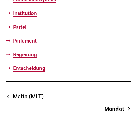
Institution
Partei
Parlament
Regierung
Entscheidung
Fussnoten
Begriffsnavigation
Content-
Malta (MLT)
Navigation
Mandat