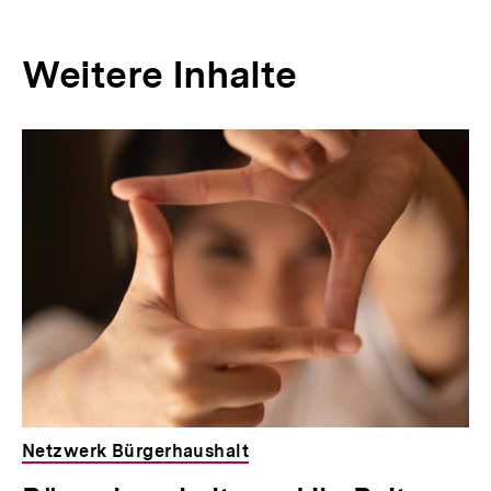
Weitere Inhalte
Inhaltskarousell
Inhaltskarussell
für
überspringen
weitere
Inhalte
Netzwerk Bürgerhaushalt