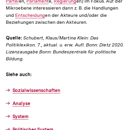
Partei
en,
Interner
Parlament
e,
Interner
Regierung
en) im Fokus. Auf der
Link:
Lin
Mikroebene interessieren dann z. B. die Handlungen
Link:
Link:
und
Interner
Entscheidung
en der Akteure und/oder die
Beziehungen zwischen den Akteuren.
Link:
Quelle:
Schubert, Klaus/Martina Klein: Das
Politiklexikon. 7., aktual. u. erw. Aufl. Bonn: Dietz 2020.
Lizenzausgabe Bonn: Bundeszentrale für politische
Bildung.
Siehe auch:
Sozialwissenschaften
Analyse
System
Politisches System