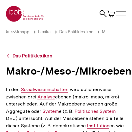
Direkt
Zur Startseite der bpb
zum
0
Artikel
Sho
Seiteninhalt
im
Naviga
Suche
springen
War
öffne
öffnen
öff
Pfadnavigation
Makro-/Meso-/Mikroebene
Brotkrümelnavigation
kurz&knapp
Lexika
Das Politiklexikon
M
|
bpb.de
Zurück
Das Politiklexikon
zur
Übersicht
Makro-/Meso-/Mikroeben
In den
Interner
Sozialwissenschaften
wird üblicherweise
zwischen drei
Link:
Interner
Analyse
ebenen (makro, meso, mikro)
unterschieden. Auf der Makroebene werden große
Link:
Aggregate oder
Interner
System
e (z. B.
Interner
Politisches System
DEU) untersucht. Auf der Mesoebene stehen die Teile
Link:
Link:
dieser Systeme (z. B. demokratische
Interner
Institution
en wie
Int