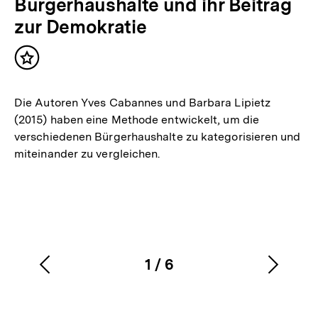
Bürgerhaushalte und ihr Beitrag
zur Demokratie
Inhalt
merken
Die Autoren Yves Cabannes und Barbara Lipietz
(2015) haben eine Methode entwickelt, um die
verschiedenen Bürgerhaushalte zu kategorisieren und
miteinander zu vergleichen.
1
/
6
Vorherigen
Nächs
Karussellinhalt
von
Inhalt
Inhalt
anzeigen
anzei