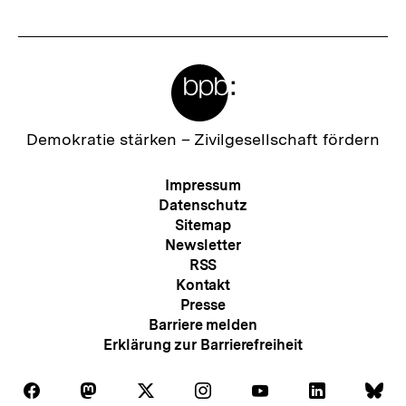
Meta-
Links
Zur
Demokratie stärken –
Zivilgesellschaft fördern
Startseite
der
Meta-
Impressum
bpb
Navigation
Datenschutz
Sitemap
Newsletter
RSS
Kontakt
Presse
Barriere melden
Erklärung zur Barrierefreiheit
Auf
Auf
Auf
Auf
Auf
Auf
Au
Folgen
Folgen
Folgen
Folgen
Folgen
Folgen
Fol