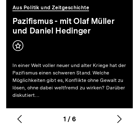
Aus Politik und Zeitgeschichte
Pazifismus - mit Olaf Müller
und Daniel Hedinger
Inhalt
merken
In einer Welt voller neuer und alter Kriege hat der
Pazifismus einen schweren Stand. Welche
Möglichkeiten gibt es, Konflikte ohne Gewalt zu
lösen, ohne dabei weltfremd zu wirken? Darüber
diskutiert…
1
/
6
Vorherigen
Nächs
Karussellinhalt
von
Inhalt
Inhalt