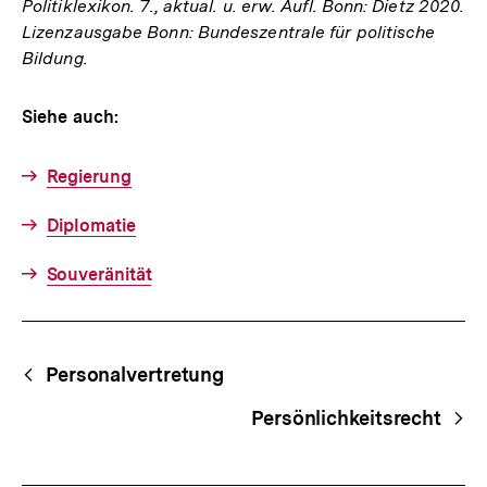
Politiklexikon. 7., aktual. u. erw. Aufl. Bonn: Dietz 2020.
Lizenzausgabe Bonn: Bundeszentrale für politische
Bildung.
Siehe auch:
Regierung
Diplomatie
Souveränität
Fussnoten
Begriffsnavigation
Content-
Personalvertretung
Navigation
Persönlichkeitsrecht