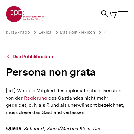
Direkt
Zur Startseite der bpb
zum
0
Artikel
Sho
Seiteninhalt
im
Naviga
Suche
springen
War
öffne
öffnen
öff
Pfadnavigation
Persona
Brotkrümelnavigation
kurz&knapp
Lexika
Das Politiklexikon
P
non
grata
|
bpb.de
Zurück
Das Politiklexikon
zur
Übersicht
Persona non grata
[lat.] Wird ein Mitglied des diplomatischen Dienstes
von der
Interner
Regierung
des Gastlandes nicht mehr
geduldet, d. h. als P. und als unerwünscht bezeichnet,
Link:
muss diese das Gastland verlassen.
Quelle:
Schubert, Klaus/Martina Klein: Das