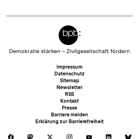
anzeigen
anzei
Meta-
Links
Zur
Demokratie stärken –
Zivilgesellschaft fördern
Startseite
der
Meta-
Impressum
bpb
Navigation
Datenschutz
Sitemap
Newsletter
RSS
Kontakt
Presse
Barriere melden
Erklärung zur Barrierefreiheit
Auf
Auf
Auf
Auf
Auf
Auf
Au