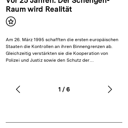
Vor 25 Jahren: Der Schengen-
Raum wird Realität
Inhalt
merken
Am 26. März 1995 schafften die ersten europäischen
Staaten die Kontrollen an ihren Binnengrenzen ab.
Gleichzeitig verstärkten sie die Kooperation von
Polizei und Justiz sowie den Schutz der…
1
/
6
Vorherigen
Nächs
Karussellinhalt
von
Inhalt
Inhalt
anzeigen
anzei