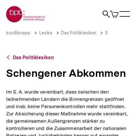
Direkt
Zur Startseite der bpb
zum
0
Artikel
Sho
Seiteninhalt
im
Naviga
Suche
springen
War
öffne
öffnen
öff
Pfadnavigation
Schengener
Brotkrümelnavigation
kurz&knapp
Lexika
Das Politiklexikon
S
Abkommen
|
bpb.de
Zurück
Das Politiklexikon
zur
Übersicht
Schengener Abkommen
Im S. A. wurde vereinbart, dass zwischen den
teilnehmenden Ländern die Binnengrenzen geöffnet
und insb. keine Personenkontrollen mehr stattfinden.
Zur Absicherung dieser Maßnahme wurde vereinbart,
die gemeinsamen Außengrenzen stärker zu
kontrollieren und die Zusammenarbeit der nationalen
Polizeien und Justizbehörden besser auf einander