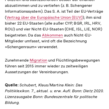
abzustimmen und zu vertiefen (z. B. Schengener
Informationssystem). Das S. A. ist Teil der EU-Verträge
(
Interner
Vertrag über die Europäische Union (EUV)
); ihm sind
bisher 22 EU-Staaten (alle außer CYP, BGR, IRL, HRV,
Link:
ROU) und vier Nicht-EU-Staaten (CHE, ISL, LIE, NOR)
beigetreten. Da das
Interner
Abkommen
auch Nicht-EU-
Mitglieder umfasst, wird oft die Bezeichnung
Link:
»Schengenraum« verwendet.
Zunehmende
Interner
Migration
und Flüchtlingsbewegungen
führen seit 2015 immer wieder zu zeitweiligen
Link:
Aussetzungen der Vereinbarungen.
Quelle:
Schubert, Klaus/Martina Klein: Das
Politiklexikon. 7., aktual. u. erw. Aufl. Bonn: Dietz 2020.
Lizenzausgabe Bonn: Bundeszentrale für politische
Bildung.