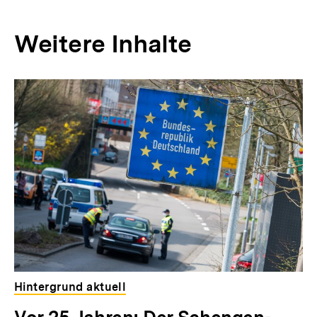
Weitere Inhalte
Inhaltskarousell
Inhaltskarussell
für
überspringen
weitere
Inhalte
Hintergrund aktuell