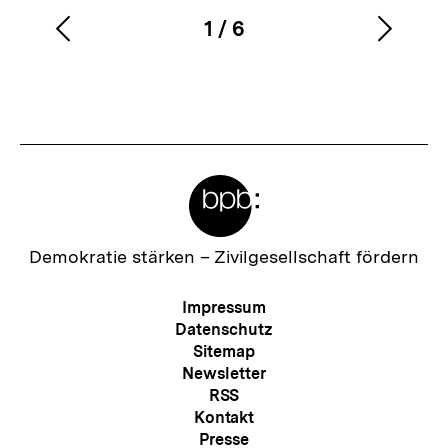
1
/
6
Vorherigen
Nächs
Karussellinhalt
von
Inhalt
Inhalt
anzeigen
anzei
Meta-
Links
Zur
Demokratie stärken –
Zivilgesellschaft fördern
Startseite
der
Meta-
Impressum
bpb
Navigation
Datenschutz
Sitemap
Newsletter
RSS
Kontakt
Presse