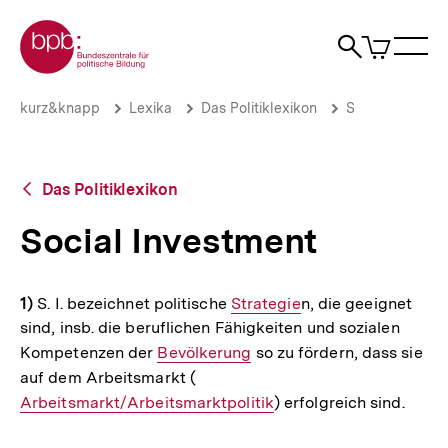
Direkt
Zur Startseite der bpb
zum
0
Artikel
Sho
Seiteninhalt
im
Naviga
Suche
springen
War
öffne
öffnen
öff
Pfadnavigation
Social
Brotkrümelnavigation
kurz&knapp
Lexika
Das Politiklexikon
S
Investment
|
bpb.de
Zurück
Das Politiklexikon
zur
Übersicht
Social Investment
1)
S. I. bezeichnet politische
Interner
Strategie
n, die geeignet
sind, insb. die beruflichen Fähigkeiten und sozialen
Link:
Kompetenzen der
Interner
Bevölkerung
so zu fördern, dass sie
auf dem Arbeitsmarkt (
Link:
Interner
Arbeitsmarkt/Arbeitsmarktpolitik
Link:
) erfolgreich sind.