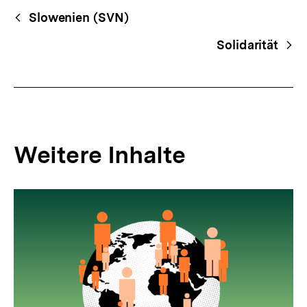
Begriffsnavigation
Content-
Slowenien (SVN)
Navigation
Solidarität
Weitere Inhalte
Inhaltskarousell
Inhaltskarussell
für
überspringen
weitere
Inhalte