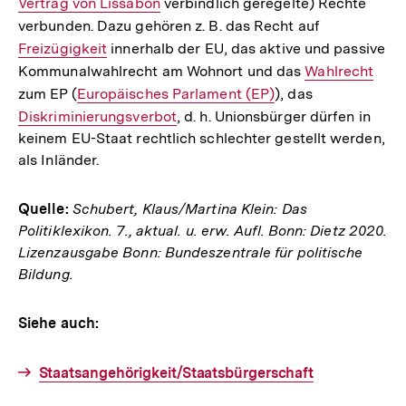
Vertrag von Lissabon
verbindlich geregelte) Rechte
Lin
verbunden. Dazu gehören z. B. das Recht auf
Interner
Freizügigkeit
innerhalb der EU, das aktive und passive
Link:
Kommunalwahlrecht am Wohnort und das
Interner
Wahlrecht
zum EP (
Interner
Europäisches Parlament (EP)
), das
Link:
Interner
Diskriminierungsverbot
Link:
, d. h. Unionsbürger dürfen in
Link:
keinem EU-Staat rechtlich schlechter gestellt werden,
als Inländer.
Quelle:
Schubert, Klaus/Martina Klein: Das
Politiklexikon. 7., aktual. u. erw. Aufl. Bonn: Dietz 2020.
Lizenzausgabe Bonn: Bundeszentrale für politische
Bildung.
Siehe auch:
Staatsangehörigkeit/Staatsbürgerschaft