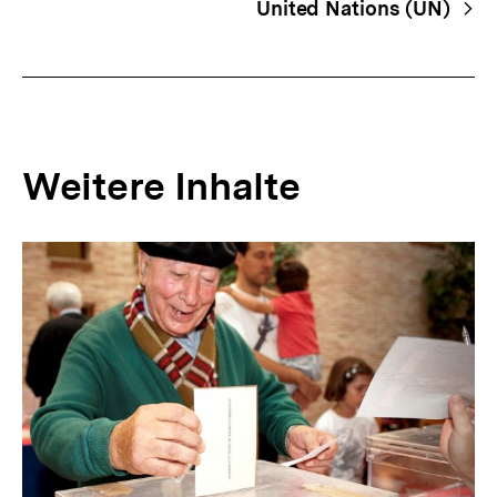
United Nations (UN)
Weitere Inhalte
Inhaltskarousell
Inhaltskarussell
für
überspringen
weitere
Inhalte