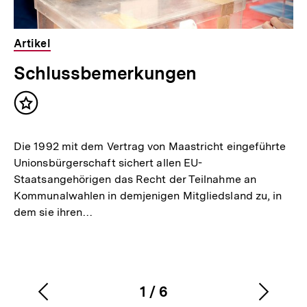
Artikel
Schlussbemerkungen
Inhalt
merken
Die 1992 mit dem Vertrag von Maastricht eingeführte
Unionsbürgerschaft sichert allen EU-
Staatsangehörigen das Recht der Teilnahme an
Kommunalwahlen in demjenigen Mitgliedsland zu, in
dem sie ihren…
1
/
6
Vorherigen
Nächs
Karussellinhalt
von