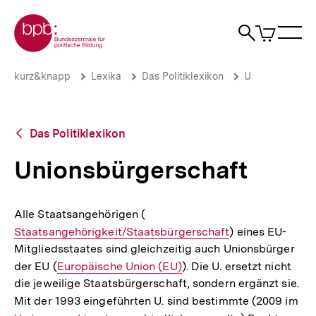
Direkt
Zur Startseite der bpb
zum
0
Artikel
Sho
Seiteninhalt
im
Naviga
Suche
springen
War
öffne
öffnen
öff
Pfadnavigation
Unionsbürgerschaft
Brotkrümelnavigation
kurz&knapp
Lexika
Das Politiklexikon
U
|
bpb.de
Zurück
Das Politiklexikon
zur
Übersicht
Unionsbürgerschaft
Alle Staatsangehörigen (
Interner
Staatsangehörigkeit/Staatsbürgerschaft
Link:
) eines EU-
Mitgliedsstaates sind gleichzeitig auch Unionsbürger
der EU (
Interner
Europäische Union (EU)
). Die U. ersetzt nicht
die jeweilige Staatsbürgerschaft, sondern ergänzt sie.
Link:
Mit der 1993 eingeführten U. sind bestimmte (2009 im
Int