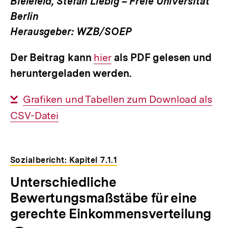
Bielefeld, Stefan Liebig – Freie Universität
Berlin
Herausgeber: WZB/SOEP
Der Beitrag kann
Interner
hier
als PDF gelesen und
heruntergeladen werden.
Link:
Interner
Grafiken und Tabellen zum Download als
CSV-Datei
Link:
Sozialbericht: Kapitel 7.1.1
Unterschiedliche
Bewertungsmaßstäbe für eine
gerechte Einkommensverteilung