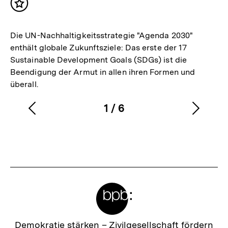
Inhalt
merken
Die UN-Nachhaltigkeitsstrategie "Agenda 2030"
enthält globale Zukunftsziele: Das erste der 17
Sustainable Development Goals (SDGs) ist die
Beendigung der Armut in allen ihren Formen und
überall.
1
/
6
Vorherigen
Nächs
Karussellinhalt
von
Inhalt
Inhalt
anzeigen
anzei
Meta-
Links
Zur
Demokratie stärken –
Zivilgesellschaft fördern