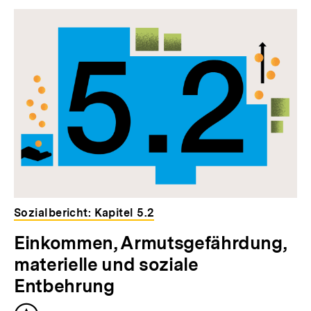
Inhaltskarousell
Inhaltskarussell
für
überspringen
weitere
Inhalte
Sozialbericht: Kapitel 5.2
Einkommen, Armutsgefährdung,
materielle und soziale
Entbehrung