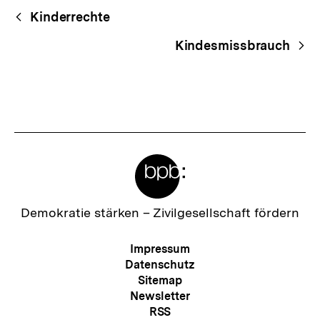
Begriffsnavigation
Content-
Kinderrechte
Navigation
Kindesmissbrauch
Meta-
Links
Zur
Demokratie stärken –
Zivilgesellschaft fördern
Startseite
der
Meta-
Impressum
bpb
Navigation
Datenschutz
Sitemap
Newsletter
RSS