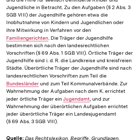
Jugendliche in Betracht. Zu den Aufgaben (§ 2 Abs. 3
SGB VIII) der Jugendhilfe gehören etwa die
Inobhutnahme von Kindern und Jugendlichen oder
ihre Mitwirkung in Verfahren vor den
Interner
Familiengerichten
. Die Träger der Jugendhilfe
Link:
bestimmen sich nach den landesrechtlichen
Vorschriften (§ 69 Abs. 1 SGB VIII). Örtliche Träger der
Jugendhilfe sind i. d. R. die Landkreise und kreisfreien
Städte. Überörtliche Träger der Jugendhilfe sind nach
landesrechtlichen Vorschriften zum Teil die
Interner
Bundesländer
und zum Teil Kommunalverbände. Zur
Link:
Wahrnehmung der Aufgaben nach dem K. errichtet
jeder örtliche Träger ein
Interner
Jugendamt
, und zur
Wahrnehmung der überörtlichen Aufgaben errichtet
Link:
jeder überörtliche Träger ein Landesjugendamt
(§ 69 Abs. 3 SGB VIII).
Quelle:
Das Rechtslexikon. Begriffe, Grundlagen,