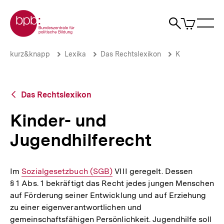
Direkt
Zur Startseite der bpb
zum
0
Artikel
Sho
Seiteninhalt
im
Naviga
Suche
springen
War
öffne
öffnen
öff
Pfadnavigation
Kinder-
Brotkrümelnavigation
kurz&knapp
Lexika
Das Rechtslexikon
K
und
Jugendhilferecht
|
bpb.de
Zurück
Das Rechtslexikon
zur
Übersicht
Kinder- und
Jugendhilferecht
Im
Interner
Sozialgesetzbuch (SGB)
VIII geregelt. Dessen
§ 1 Abs. 1 bekräftigt das Recht jedes jungen Menschen
Link:
auf Förderung seiner Entwicklung und auf Erziehung
zu einer eigenverantwortlichen und
gemeinschaftsfähigen Persönlichkeit. Jugendhilfe soll