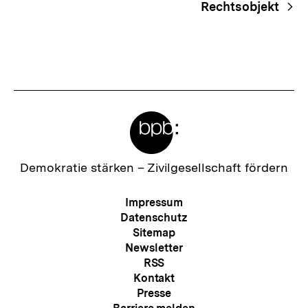
Rechtsobjekt
Meta-
Links
Zur
Demokratie stärken –
Zivilgesellschaft fördern
Startseite
der
Meta-
Impressum
bpb
Navigation
Datenschutz
Sitemap
Newsletter
RSS
Kontakt
Presse