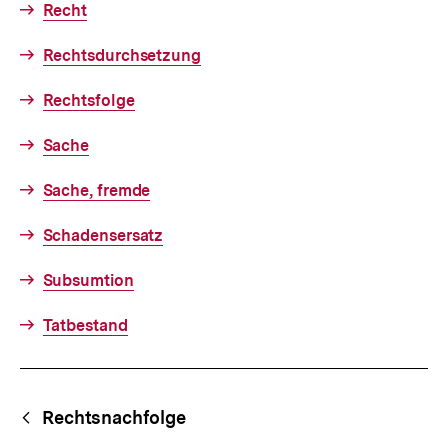
Recht
Rechtsdurchsetzung
Rechtsfolge
Sache
Sache, fremde
Schadensersatz
Subsumtion
Tatbestand
Fussnoten
Begriffsnavigation
Content-
Rechtsnachfolge
Navigation