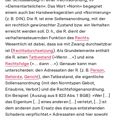
»Elementarteilchen«. Das Wort »Norm« begegnet
einem auch bei Handwerksgeräten und »Normierung«
(z. B. DIN). Die R. ist eine Sollensanordnung, mit der
ein rechtlich gewünschter Zustand bzw. ein Verhalten
erreicht werden soll. D. h., die R. dient der
verhaltenssteuernden Funktion des
Interner
Rechts
.
Wesentlich ist dabei, dass sie mit Zwang durchsetzbar
Link:
ist (
Interner
Rechtsdurchsetzung
). Als Grundelemente enthält
die R. einen
Link:
Interner
Tatbestand
(»Wenn …«) und eine
Interner
Rechtsfolge
Link:
(»… dann …«). Genauer kann man
Link:
unterscheiden: den Adressaten der R. (z. B.
Interner
Person
,
Intern
Behörde
,
Interner
Gericht
), den Tatbestand, die eigentliche
Link:
Link:
Sollensanordnung (mit den Normtypen Gebot,
Link:
Erlaubnis, Verbot) und die Rechtsfolgenanordnung.
Ein Beispiel: (Auszug aus § 823 Abs. 1 BGB): »Wer […]
das Eigentum […] eines anderen […] verletzt, […] ist
dem anderen zum Ersatz des daraus entstehenden
Schadens verpflichtet.« Adressaten sind hier sowohl