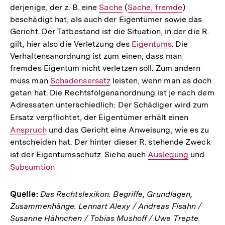
derjenige, der z. B. eine
Interner
Sache
(
Interner
Sache, fremde
)
beschädigt hat, als auch der Eigentümer sowie das
Link:
Link:
Gericht. Der Tatbestand ist die Situation, in der die R.
gilt, hier also die Verletzung des
Interner
Eigentums
. Die
Verhaltensanordnung ist zum einen, dass man
Link:
fremdes Eigentum nicht verletzen soll. Zum andern
muss man
Interner
Schadensersatz
leisten, wenn man es doch
getan hat. Die Rechtsfolgenanordnung ist je nach dem
Link:
Adressaten unterschiedlich: Der Schädiger wird zum
Ersatz verpflichtet, der Eigentümer erhält einen
Interner
Anspruch
und das Gericht eine Anweisung, wie es zu
Link:
entscheiden hat. Der hinter dieser R. stehende Zweck
ist der Eigentumsschutz. Siehe auch
Interner
Auslegung
und
Inter
Subsumtion
Link:
Link:
Quelle:
Das Rechtslexikon. Begriffe, Grundlagen,
Zusammenhänge. Lennart Alexy / Andreas Fisahn /
Susanne Hähnchen / Tobias Mushoff / Uwe Trepte.