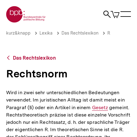
Direkt
Zur Startseite der bpb
zum
0
Artikel
Sho
Seiteninhalt
im
Naviga
Suche
springen
War
öffne
öffnen
öff
Pfadnavigation
Rechtsnorm
Brotkrümelnavigation
kurz&knapp
Lexika
Das Rechtslexikon
R
|
bpb.de
Zurück
Das Rechtslexikon
zur
Übersicht
Rechtsnorm
Wird in zwei sehr unterschiedlichen Bedeutungen
verwendet. Im juristischen Alltag ist damit meist ein
Paragraf (§) oder ein Artikel in einem
Interner
Gesetz
gemeint.
Rechtstheoretisch präzise ist diese einzelne Vorschrift
Link:
jedoch nur ein Rechtssatz, d. h. der sprachliche Träger
der eigentlichen R. Im theoretischen Sinne ist die R.
der Schlüsselbegriff einer Rechtsordnung, ihr