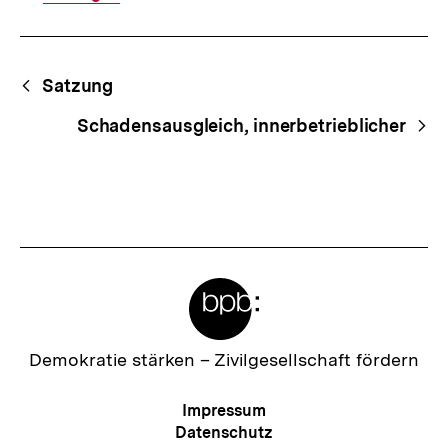
Fussnoten
Begriffsnavigation
Content-
Satzung
Navigation
Schadensausgleich, innerbetrieblicher
Meta-
Links
Zur
Demokratie stärken –
Zivilgesellschaft fördern
Startseite
der
Meta-
Impressum
bpb
Navigation
Datenschutz