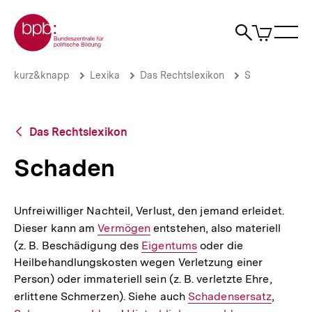
Direkt
Zur Startseite der bpb
zum
0
Artikel
Sho
Seiteninhalt
im
Naviga
Suche
springen
War
öffne
öffnen
öff
Pfadnavigation
Schaden
Brotkrümelnavigation
kurz&knapp
Lexika
Das Rechtslexikon
S
|
bpb.de
Zurück
Das Rechtslexikon
zur
Übersicht
Schaden
Unfreiwilliger Nachteil, Verlust, den jemand erleidet.
Dieser kann am
Interner
Vermögen
entstehen, also materiell
(z. B. Beschädigung des
Link:
Interner
Eigentums
oder die
Heilbehandlungskosten wegen Verletzung einer
Link:
Person) oder immateriell sein (z. B. verletzte Ehre,
erlittene Schmerzen). Siehe auch
Interner
Schadensersatz
,
Interne