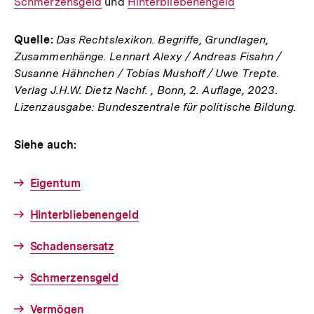
Schmerzensgeld
und
Interner
Hinterbliebenengeld
Link:
Link:
Link:
Quelle:
Das Rechtslexikon. Begriffe, Grundlagen,
Zusammenhänge. Lennart Alexy / Andreas Fisahn /
Susanne Hähnchen / Tobias Mushoff / Uwe Trepte.
Verlag J.H.W. Dietz Nachf. , Bonn, 2. Auflage, 2023.
Lizenzausgabe: Bundeszentrale für politische Bildung.
Siehe auch:
Eigentum
Hinterbliebenengeld
Schadensersatz
Schmerzensgeld
Vermögen