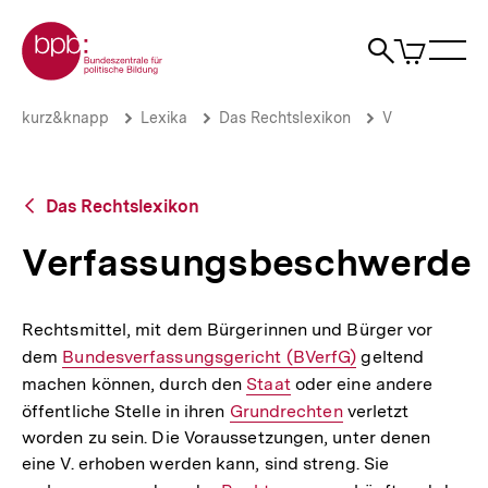
Direkt
Zur Startseite der bpb
zum
0
Artikel
Sho
Seiteninhalt
im
Naviga
Suche
springen
War
öffne
öffnen
öff
Pfadnavigation
Verfassungsbeschwerde
Brotkrümelnavigation
kurz&knapp
Lexika
Das Rechtslexikon
V
|
bpb.de
Zurück
Das Rechtslexikon
zur
Übersicht
Verfassungsbeschwerde
Rechtsmittel, mit dem Bürgerinnen und Bürger vor
dem
Interner
Bundesverfassungsgericht (BVerfG)
geltend
machen können, durch den
Link:
Interner
Staat
oder eine andere
öffentliche Stelle in ihren
Interner
Grundrechten
Link:
verletzt
worden zu sein. Die Voraussetzungen, unter denen
Link:
eine V. erhoben werden kann, sind streng. Sie