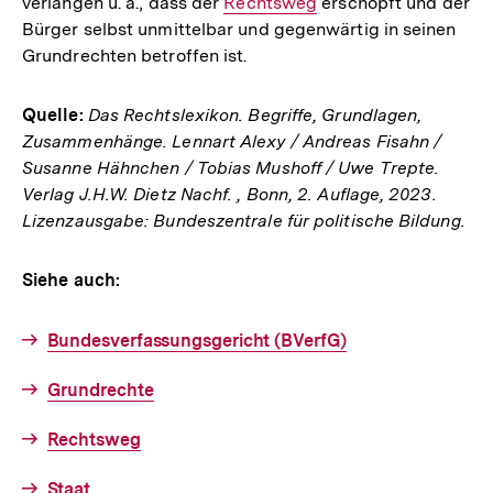
verlangen u. a., dass der
Interner
Rechtsweg
erschöpft und der
Bürger selbst unmittelbar und gegenwärtig in seinen
Link:
Grundrechten betroffen ist.
Quelle:
Das Rechtslexikon. Begriffe, Grundlagen,
Zusammenhänge. Lennart Alexy / Andreas Fisahn /
Susanne Hähnchen / Tobias Mushoff / Uwe Trepte.
Verlag J.H.W. Dietz Nachf. , Bonn, 2. Auflage, 2023.
Lizenzausgabe: Bundeszentrale für politische Bildung.
Siehe auch:
Bundesverfassungsgericht (BVerfG)
Grundrechte
Rechtsweg
Staat