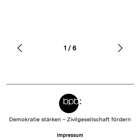
1
/
6
Vorherigen
Nächs
Karussellinhalt
von
Inhalt
Inhalt
anzeigen
anzei
Meta-
Links
Zur
Demokratie stärken –
Zivilgesellschaft fördern
Startseite
der
Meta-
Impressum
bpb