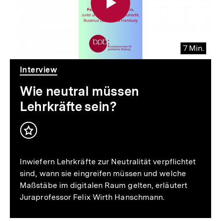
7 Min.
Video
Dauer
Interview
7
Min.
Wie neutral müssen
Lehrkräfte sein?
Inhalt
merken
Inwiefern Lehrkräfte zur Neutralität verpflichtet
sind, wann sie eingreifen müssen und welche
Maßstäbe im digitalen Raum gelten, erläutert
Juraprofessor Felix Wirth Hanschmann.