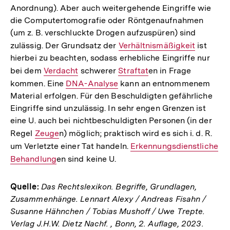
Anordnung). Aber auch weitergehende Eingriffe wie
die Computertomografie oder Röntgenaufnahmen
(um z. B. verschluckte Drogen aufzuspüren) sind
zulässig. Der Grundsatz der
Interner
Verhältnismäßigkeit
ist
hierbei zu beachten, sodass erhebliche Eingriffe nur
Link:
bei dem
Interner
Verdacht
schwerer
Interner
Straftat
en in Frage
kommen. Eine
Link:
Interner
DNA-Analyse
kann an entnommenem
Link:
Material erfolgen. Für den Beschuldigten gefährliche
Link:
Eingriffe sind unzulässig. In sehr engen Grenzen ist
eine U. auch bei nichtbeschuldigten Personen (in der
Regel
Interner
Zeuge
n) möglich; praktisch wird es sich i. d. R.
um Verletzte einer Tat handeln.
Link:
Interner
Erkennungsdienstliche
Behandlung
en sind keine U.
Link:
Quelle:
Das Rechtslexikon. Begriffe, Grundlagen,
Zusammenhänge. Lennart Alexy / Andreas Fisahn /
Susanne Hähnchen / Tobias Mushoff / Uwe Trepte.
Verlag J.H.W. Dietz Nachf. , Bonn, 2. Auflage, 2023.