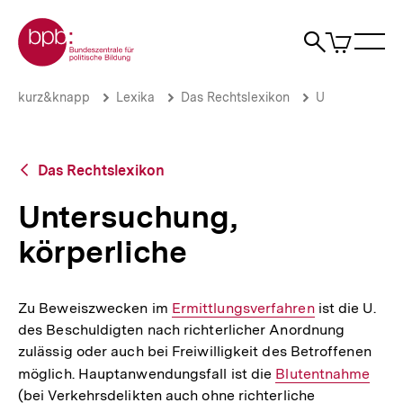
Direkt
Zur Startseite der bpb
zum
0
Artikel
Sho
Seiteninhalt
im
Naviga
Suche
springen
War
öffne
öffnen
öff
Pfadnavigation
Untersuchung,
Brotkrümelnavigation
kurz&knapp
Lexika
Das Rechtslexikon
U
körperliche
|
bpb.de
Zurück
Das Rechtslexikon
zur
Übersicht
Untersuchung,
körperliche
Zu Beweiszwecken im
Interner
Ermittlungsverfahren
ist die U.
des Beschuldigten nach richterlicher Anordnung
Link:
zulässig oder auch bei Freiwilligkeit des Betroffenen
möglich. Hauptanwendungsfall ist die
Interner
Blutentnahme
(bei Verkehrsdelikten auch ohne richterliche
Link: