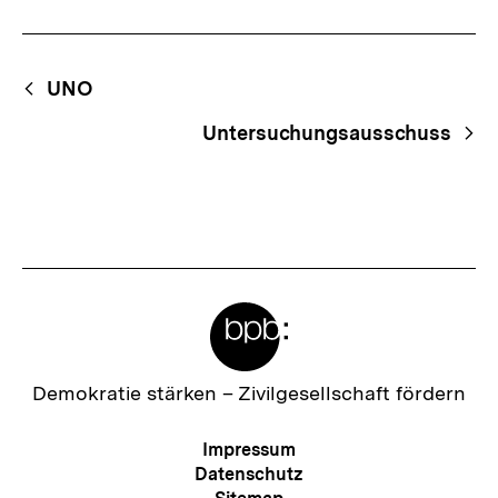
Fussnoten
Begriffsnavigation
Content-
UNO
Navigation
Untersuchungsausschuss
Meta-
Links
Zur
Demokratie stärken –
Zivilgesellschaft fördern
Startseite
der
Meta-
Impressum
bpb
Navigation
Datenschutz