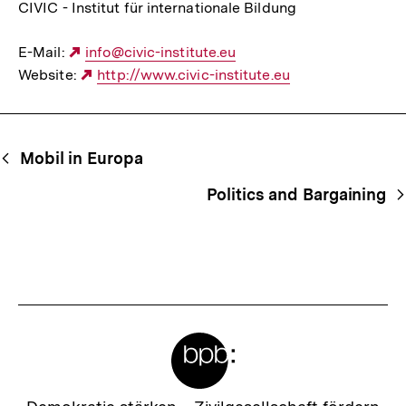
CIVIC - Institut für internationale Bildung
E-Mail:
Externer
info@civic-institute.eu
Website:
Link:
Externer
http://www.civic-institute.eu
Link:
Begriffsnavigation
Content-
Mobil in Europa
Navigation
Politics and Bargaining
Meta-
Links