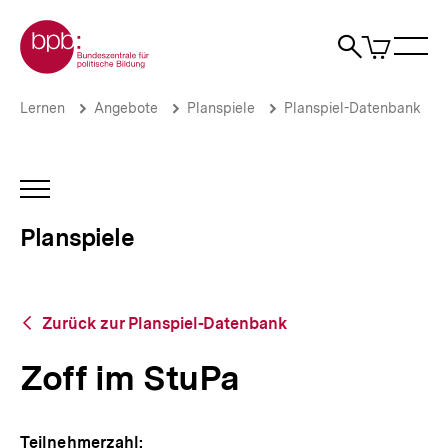
Direkt
Zur Startseite der bpb
zum
0
Artikel
Sho
Seiteninhalt
im
Naviga
Suche
springen
War
öffne
öffnen
öff
Pfadnavigation
Zoff
Brotkrümelnavigation
Lernen
Angebote
Planspiele
Planspiel-Datenbank
im
StuPa
|
Planspiele
INHALTSNAVIGATION
|
ÖFFNEN
bpb.de
Planspiele
Zurück
Zurück zur Planspiel-Datenbank
zur
Planspiel-
Zoff im StuPa
Datenbank
Teilnehmerzahl: