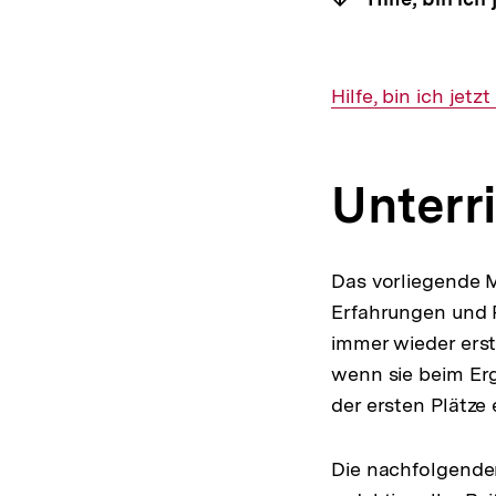
Interner
Hilfe, bin ich jetz
Link:
Unterr
Das vorliegende Ma
Erfahrungen und 
immer wieder erst
wenn sie beim Er
der ersten Plätze 
Die nachfolgende