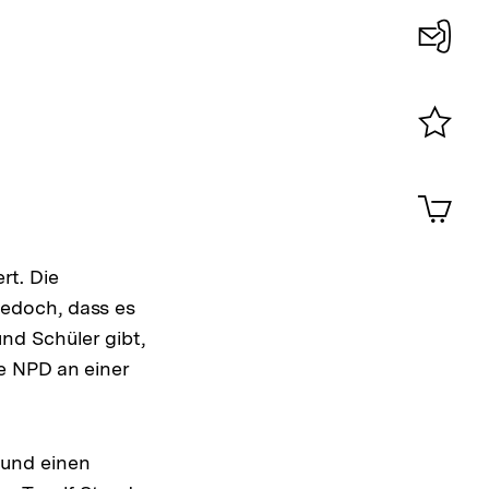
Konta
0
Merklist
ansehen
0
Artik
im
Shop-
Warenko
rt. Die
ansehen
edoch, dass es
nd Schüler gibt,
e NPD an einer
 und einen