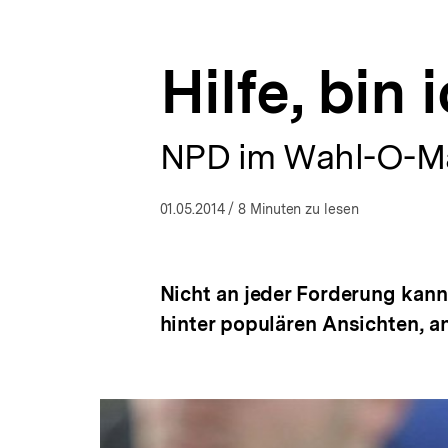
O-
a
ÖFFNEN
Mat
t
im
i
Unterricht
Hilfe, bin 
o
|
n
bpb.de
NPD im Wahl-O-M
01.05.2014
/ 8 Minuten zu lesen
Nicht an jeder Forderung kan
hinter populären Ansichten, an