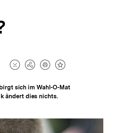
?
Artikel
Artikel
Teilen
Inhalt
herunterladen
drucken
Optionen
merken
anzeigen
birgt sich im Wahl-O-Mat
k ändert dies nichts.