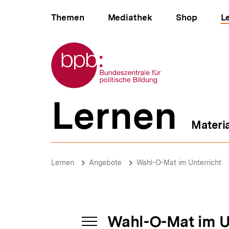
Direkt
Hauptnavigation
zum
Themen
Mediathek
Shop
L
Seiteninhalt
springen
Zur Startseite der bpb
Lernen
B
e
Materi
r
e
i
Hilfe,
c
bin
Brotkrümelnavigation
Pfadnavigat
Lernen
Angebote
Wahl-O-Mat im Unterricht
h
ich
s
jetzt
n
ein
a
Nazi?
v
|
i
Wahl-O-Mat im U
Wahl-
g
INHALTSNAVIGATION