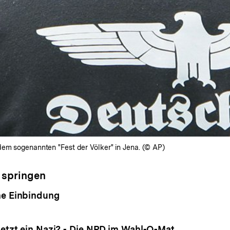
dem sogenannten "Fest der Völker" in Jena. (© AP)
 springen
he Einbindung
 jetzt ein Nazi? - Die NPD im Wahl-O-Mat