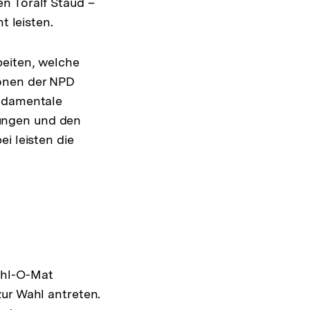
n Toralf Staud –
t leisten.
beiten, welche
ionen der NPD
undamentale
ungen und den
i leisten die
ahl-O-Mat
zur Wahl antreten.