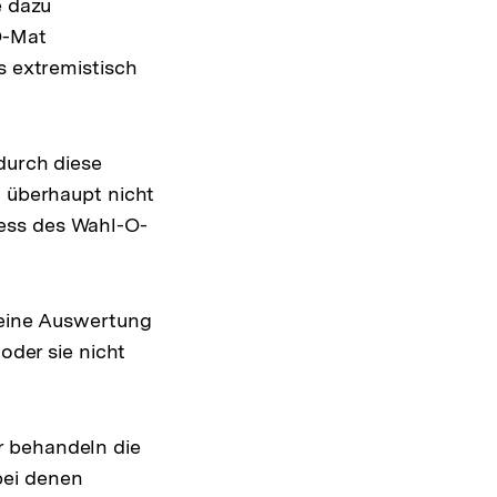
e dazu
O-Mat
s extremistisch
durch diese
t überhaupt nicht
ess des Wahl-O-
 eine Auswertung
oder sie nicht
r behandeln die
bei denen