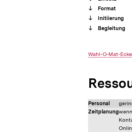
Format
Initiierung
Begleitung
Interner
Wahl-O-Mat-Ecken
Link:
Resso
Personal
gerin
Zeitplanung
wenn 
Kont
Onli