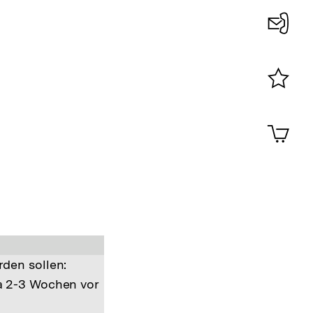
Konta
0
Merklist
ansehen
0
Artik
im
Shop-
Warenko
ansehen
den sollen:
a 2-3 Wochen vor