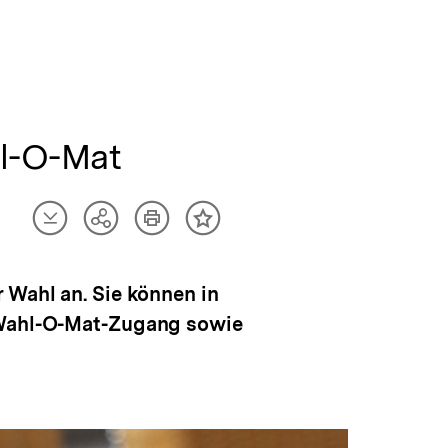
l-O-Mat
Artikel
Artikel
Teilen
Inhalt
herunterladen
drucken
Optionen
merken
anzeigen
 Wahl an. Sie können in
t Wahl-O-Mat-Zugang sowie