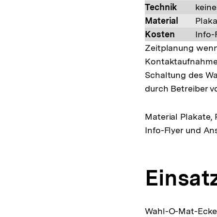
Technik
keine
Material
Plaka
Kosten
Info-
Zeitplanung
wenn
Kontaktaufnahme 
Schaltung des W
durch Betreiber v
Material
Plakate, 
Info-Flyer und An
Einsat
Wahl-O-Mat-Ecken 