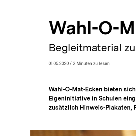
im
a
ÖFFNEN
Unterricht
t
|
i
bpb.de
Wahl-O-M
o
n
Begleitmaterial 
01.05.2020
/ 2 Minuten zu lesen
Wahl-O-Mat-Ecken bieten sich 
Eigeninitiative in Schulen e
zusätzlich Hinweis-Plakaten, P