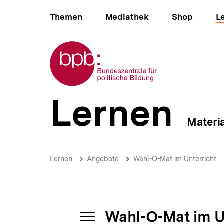
Direkt
Hauptnavigation
zum
Themen
Mediathek
Shop
L
Seiteninhalt
springen
Zur Startseite der bpb
Lernen
B
e
Materi
r
e
i
Wahl-
c
O-
Brotkrümelnavigation
Pfadnavigat
Lernen
Angebote
Wahl-O-Mat im Unterricht
h
Mat-
s
Ecken
n
|
a
Wahl-
v
O-
i
Wahl-O-Mat im U
Mat
g
INHALTSNAVIGATION