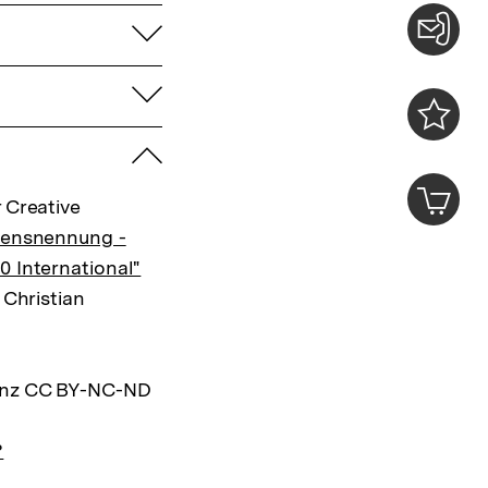
aufklappen
Konta
aufklappen
0
zuklappen
Merklist
ansehen
0
Artik
im
 Creative
Shop-
mensnennung -
Warenko
0 International"
ansehen
 Christian
zenz CC BY-NC-ND
?