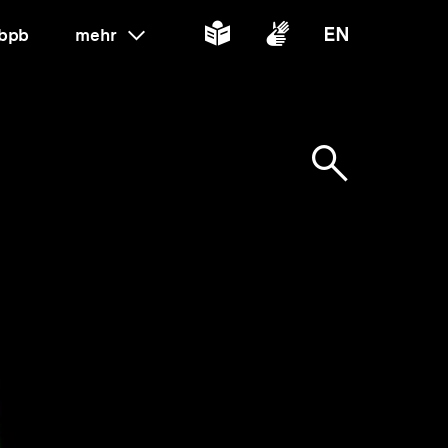
Inhalte
Inhalte
Inhalte
 bpb
mehr
ein oder ausklappen
in
in
in
leichter
Gebärdenspr
Englisch
Suche
Sprache
öffnen