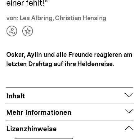
einer fehlt!“
von: Lea Albring, Christian Hensing
Teilen
Inhalt
Optionen
merken
anzeigen
Oskar, Aylin und alle Freunde reagieren am
letzten Drehtag auf ihre Heldenreise.
auf
Inhalt
auf
Mehr Informationen
zuk
Lizenzhinweise