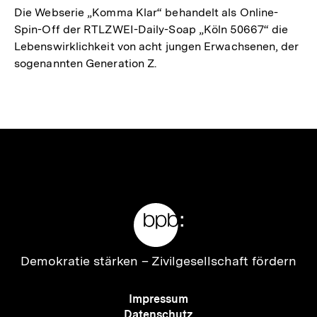
Die Webserie „Komma Klar“ behandelt als Online-
Spin-Off der RTLZWEI-Daily-Soap „Köln 50667“ die
Lebenswirklichkeit von acht jungen Erwachsenen, der
sogenannten Generation Z.
Meta-
Links
Zur
Demokratie stärken –
Zivilgesellschaft fördern
Startseite
der
Meta-
Impressum
bpb
Navigation
Datenschutz