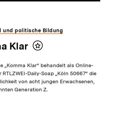
 und politische Bildung
 Klar
Inhalt
merken
e „Komma Klar“ behandelt als Online-
er RTLZWEI-Daily-Soap „Köln 50667“ die
lichkeit von acht jungen Erwachsenen,
nnten Generation Z.