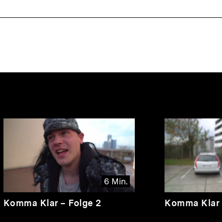
nhalte
6 Min.
Video
Dauer
Video
Dauer
Komma Klar – Folge 2
Komma Klar 
6
8
Min.
Min.