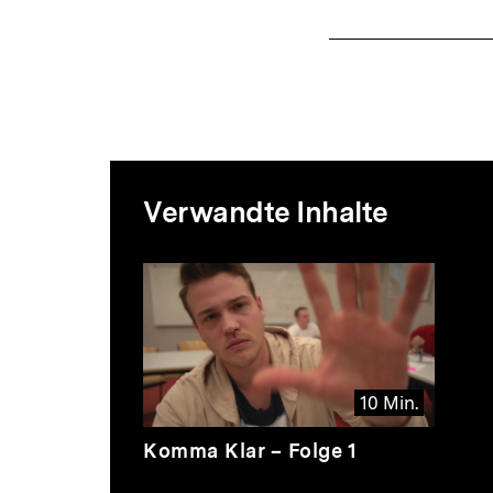
Mediatheksi
Verwandte Inhalte
zur
Inhaltskarussell
überspringen
Thematik
10 Min.
Video
Dauer
Komma Klar – Folge 1
10
Min.