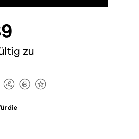
39
ültig zu
Artikel
Teilen
Inhalt
drucken
Optionen
merken
anzeigen
ür die