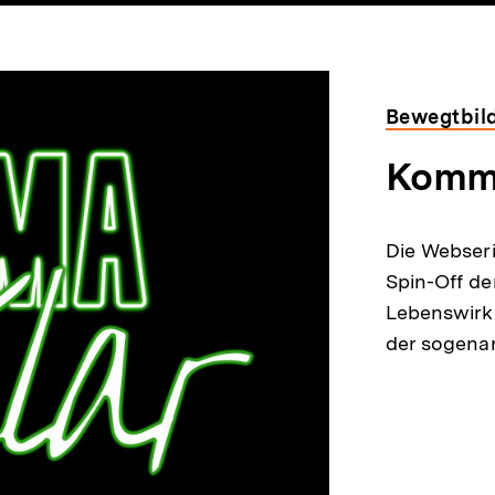
Bewegtbild
Komma
Die Webseri
Spin-Off d
Lebenswirk
der sogena