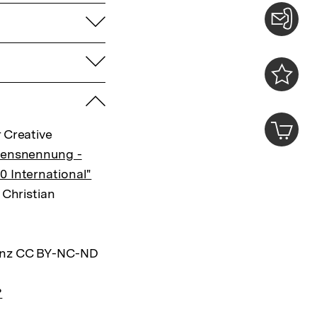
aufklappen
Konta
aufklappen
0
zuklappen
Merklist
ansehen
0
Artik
im
 Creative
Shop-
mensnennung -
Warenko
0 International"
ansehen
 Christian
zenz CC BY-NC-ND
?