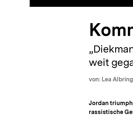
Komm
„Diekmann
weit geg
von: Lea Albring
Jordan triumphi
rassistische Ge