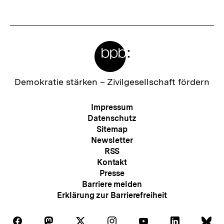
anzeigen
anzei
Meta-
Links
Zur
Demokratie stärken –
Zivilgesellschaft fördern
Startseite
der
Meta-
Impressum
bpb
Navigation
Datenschutz
Sitemap
Newsletter
RSS
Kontakt
Presse
Barriere melden
Erklärung zur Barrierefreiheit
Auf
Auf
Auf
Auf
Auf
Auf
Au