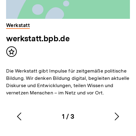
Werkstatt
werkstatt.bpb.de
Inhalt
merken
Die Werkstatt gibt Impulse für zeitgemäße politische
Bildung. Wir denken Bildung digital, begleiten aktuelle
Diskurse und Entwicklungen, teilen Wissen und
vernetzen Menschen – im Netz und vor Ort.
1
/
3
Vorherigen
Nächs
Karussellinhalt
von
Inhalt
Inhalt