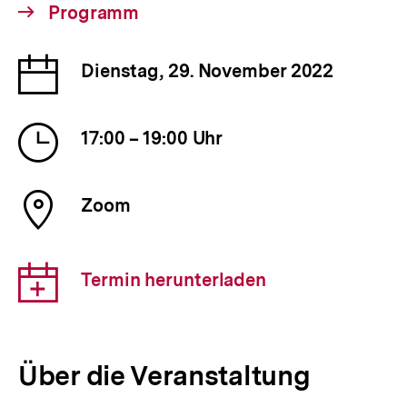
Interner
Programm
Link:
Datum
Dienstag, 29. November 2022
der
Veranstaltung
Uhrzeit
17:00 – 19:00 Uhr
der
Veranstaltung
Ort
Zoom
der
Veranstaltung
Download-
Termin herunterladen
Link:
Über die Veranstaltung