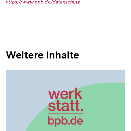
https://www.bpb.de/datenschutz
Link:
Weitere Inhalte
Inhaltskarousell
Inhaltskarussell
für
überspringen
weitere
Inhalte