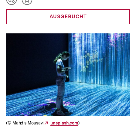
Teilen
Inhalt
Optionen
merken
anzeigen
AUSGEBUCHT
(© Mahdis Mousavi
Externer
unsplash.com
)
Link: