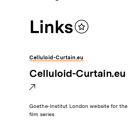
a
ÖFFNEN
t
i
Links
o
n
Inhalt
merken
Celluloid-Curtain.eu
E
Celluloid-Curtain.eu
x
t
Goethe-Institut London website for the
e
film series
r