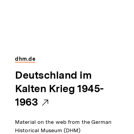
dhm.de
E
Deutschland im
x
Kalten Krieg 1945-
t
1963
e
Material on the web from the German
r
Historical Museum (DHM)