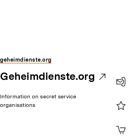
geheimdienste.org
E
Geheimdienste.org
x
Konta
Information on secret service
t
0
organisations
e
Merklist
ansehen
0
Artik
r
im