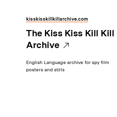
n
e
kisskisskillkillarchive.com
r
E
The Kiss Kiss Kill Kill
L
x
Archive
i
t
English Language archive for spy film
n
e
posters and stills
k
r
:
n
e
r