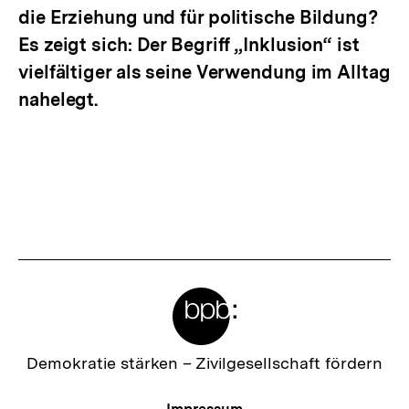
die Erziehung und für politische Bildung?
Es zeigt sich: Der Begriff „Inklusion“ ist
vielfältiger als seine Verwendung im Alltag
nahelegt.
Meta-
Links
Zur
Demokratie stärken –
Zivilgesellschaft fördern
Startseite
der
Meta-