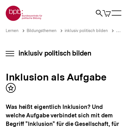
Direkt
Zur Startseite der bpb
zum
0
Artikel
Sho
Seiteninhalt
im
Naviga
Suche
springen
War
öffne
öffnen
öff
Pfadnavigation
Inklusion
Brotkrümelnavigation
Lernen
Bildungsthemen
inklusiv politisch bilden
Inklus
als
Aufgabe
|
inklusiv
inklusiv politisch bilden
INHALTSNAVIGATION
politisch
ÖFFNEN
bilden
|
Inklusion als Aufgabe
bpb.de
Inhalt
merken
Was heißt eigentlich Inklusion? Und
welche Aufgabe verbindet sich mit dem
Begriff "Inklusion" für die Gesellschaft, für