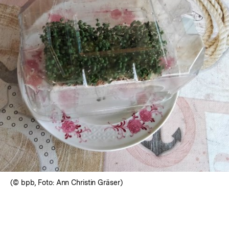
In
Lightbox
öffnen
(© bpb, Foto: Ann Christin Gräser)