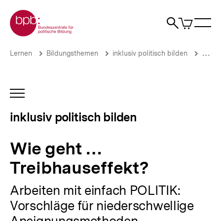
Direkt
Zur Startseite der bpb
zum
0
Artikel
Sho
Seiteninhalt
im
Naviga
Suche
springen
War
öffne
öffnen
öff
Pfadnavigation
Wie
Brotkrümelnavigation
Lernen
Bildungsthemen
inklusiv politisch bilden
Lehre
geht
…
Treibhauseffekt?
|
INHALTSNAVIGATION
inklusiv
ÖFFNEN
politisch
inklusiv politisch bilden
bilden
|
bpb.de
Wie geht …
Treibhauseffekt?
Arbeiten mit einfach POLITIK:
Vorschläge für niederschwellige
Aneignungsmethoden