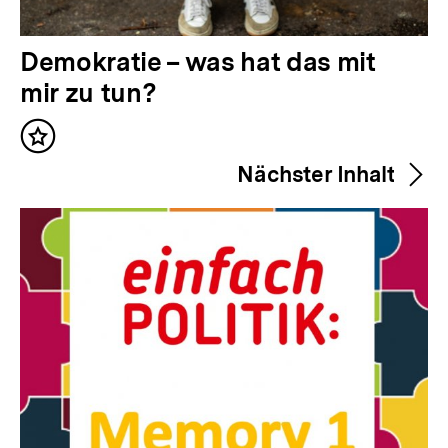
V
Demokratie – was hat das mit
o
mir zu tun?
r
Inhalt
h
merken
Nächster Inhalt
e
r
i
g
e
r
I
n
h