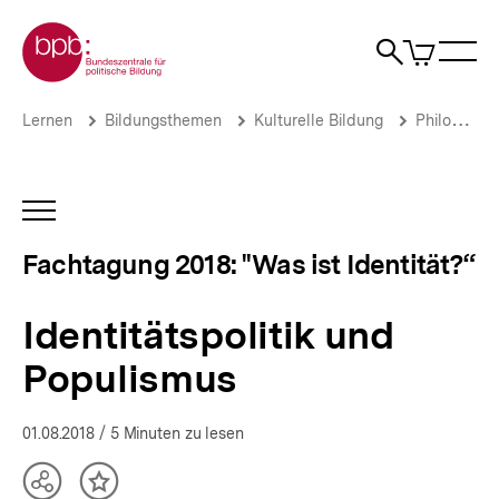
Direkt
Zur Startseite der bpb
zum
0
Artikel
Sho
Seiteninhalt
im
Naviga
Suche
springen
War
öffne
öffnen
öff
Pfadnavigation
Identitätspolitik
Brotkrümelnavigation
Lernen
Bildungsthemen
Kulturelle Bildung
Philosophie
und
Populismus
|
Fachtagung
INHALTSNAVIGATION
"Was
ÖFFNEN
ist
Fachtagung 2018: "Was ist Identität?“
Identität?“
|
bpb.de
Identitätspolitik und
Populismus
01.08.2018
/ 5 Minuten zu lesen
Teilen
Inhalt