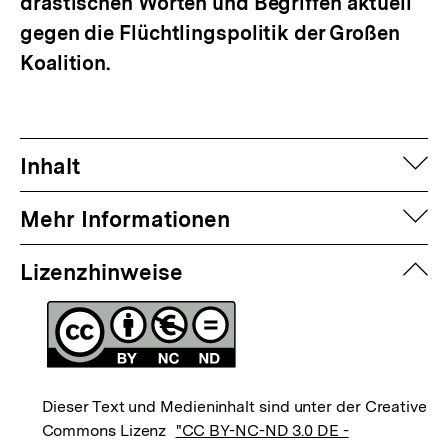
drastischen Worten und Begriffen aktuell
gegen die Flüchtlingspolitik der Großen
Koalition.
auf
Inhalt
auf
Mehr Informationen
zuk
Lizenzhinweise
Dieser Text und Medieninhalt sind unter der Creative
Commons Lizenz
"CC BY-NC-ND 3.0 DE -