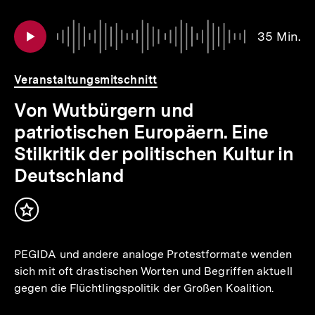
Inhaltskarousell
Inhaltskarussell
Au
Da
35 Min.
für
überspringen
3
weitere
Mi
Inhalte
Veranstaltungsmitschnitt
Von Wutbürgern und
patriotischen Europäern. Eine
Stilkritik der politischen Kultur in
Deutschland
Inhalt
merken
PEGIDA und andere analoge Protestformate wenden
sich mit oft drastischen Worten und Begriffen aktuell
gegen die Flüchtlingspolitik der Großen Koalition.