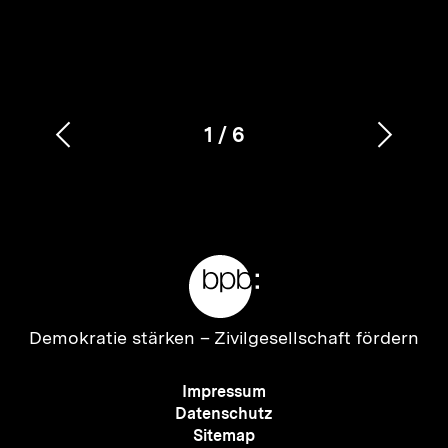
1
/
6
Vorherigen
Nächs
Karussellinhalt
von
Inhalt
Inhalt
anzeigen
anzei
Meta-
Links
Zur
Demokratie stärken –
Zivilgesellschaft fördern
Startseite
der
Meta-
Impressum
bpb
Navigation
Datenschutz
Sitemap