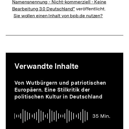
Namensnennung - Nicht-kommerziell - Keine
Bearbeitung 3.0 Deutschland"
veröffentlicht.
Sie wollen einen Inhalt von bpb.de nutzen?
Mediatheksinhalte
Verwandte Inhalte
zur
Thematik
Audio
Dauer
Inhaltskarussell
Von Wutbürgern und patriotischen
35
überspringen
Europäern. Eine Stilkritik der
Min.
politischen Kultur in Deutschland
35 Min.