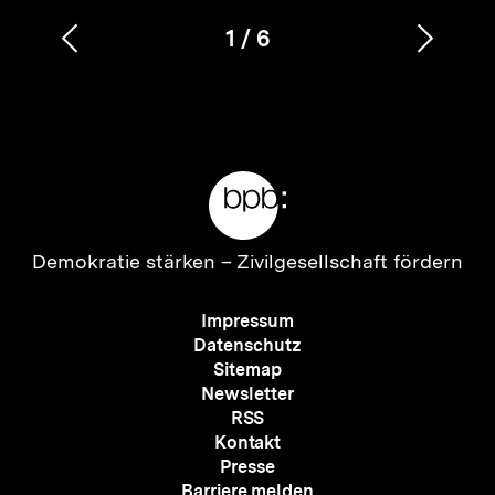
1
/
6
Vorherigen
Nächs
Karussellinhalt
von
Inhalt
Inhalt
anzeigen
anzei
Meta-
Links
Zur
Demokratie stärken –
Zivilgesellschaft fördern
Startseite
der
Meta-
Impressum
bpb
Navigation
Datenschutz
Sitemap
Newsletter
RSS
Kontakt
Presse
Barriere melden