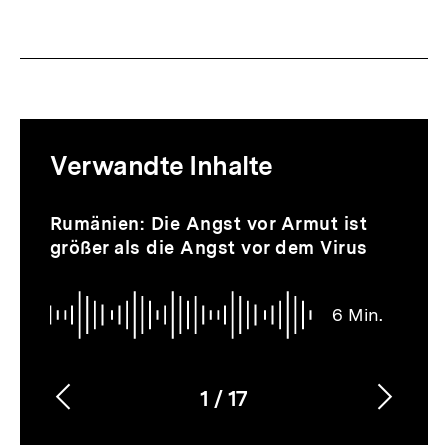
Mediatheksinhalte
Verwandte Inhalte
zur
Thematik
Audio
Dauer
Inhaltskarussell
Rumänien: Die Angst vor Armut ist
6
überspringen
größer als die Angst vor dem Virus
Min.
6 Min.
1
/
17
Vorherigen
Nächs
Karussellinhalt
von
Inhalt
Inhalt