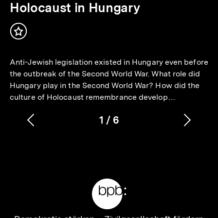
Holocaust in Hungary
Inhalt
merken
Anti-Jewish legislation existed in Hungary even before
the outbreak of the Second World War. What role did
Hungary play in the Second World War? How did the
culture of Holocaust remembrance develop…
1
/
6
Vorherigen
Nächs
Karussellinhalt
von
Inhalt
Inhalt
anzeigen
anzei
Meta-
Links