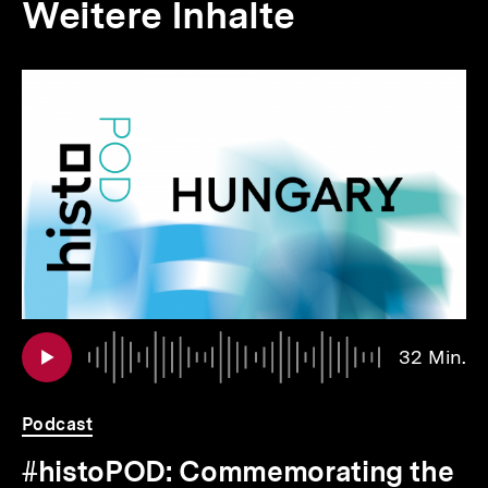
Weitere Inhalte
Inhaltskarousell
Inhaltskarussell
für
überspringen
weitere
Inhalte
Au
Da
32 Min.
3
Mi
Podcast
#histoPOD: Commemorating the