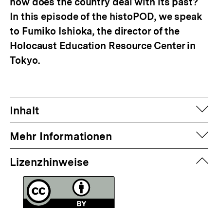
how does the country deal with its past?
In this episode of the histoPOD, we speak
to Fumiko Ishioka, the director of the
Holocaust Education Resource Center in
Tokyo.
auf
Inhalt
auf
Mehr Informationen
zuk
Lizenzhinweise