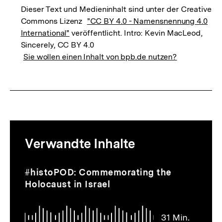
Dieser Text und Medieninhalt sind unter der Creative
Commons Lizenz
"CC BY 4.0 - Namensnennung 4.0
International"
veröffentlicht. Intro: Kevin MacLeod,
Sincerely, CC BY 4.0
Sie wollen einen Inhalt von bpb.de nutzen?
Mediatheksinhalte
Verwandte Inhalte
zur
Thematik
Audio
Dauer
Inhaltskarussell
#histoPOD: Commemorating the
31
überspringen
Holocaust in Israel
Min.
31 Min.