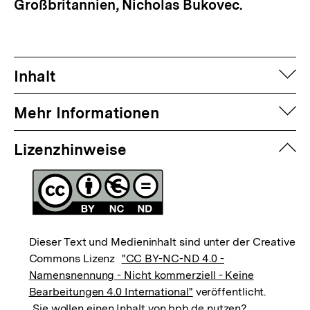
Großbritannien, Nicholas Bukovec.
auf
Inhalt
auf
Mehr Informationen
zuk
Lizenzhinweise
Dieser Text und Medieninhalt sind unter der Creative
Commons Lizenz
"CC BY-NC-ND 4.0 -
Namensnennung - Nicht kommerziell - Keine
Bearbeitungen 4.0 International"
veröffentlicht.
Sie wollen einen Inhalt von bpb.de nutzen?