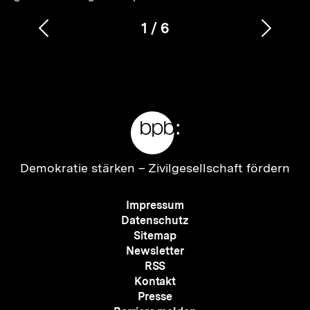
1
/
6
Vorherigen
Nächs
Karussellinhalt
von
Inhalt
Inhalt
anzeigen
anzei
Meta-
Links
Zur
Demokratie stärken –
Zivilgesellschaft fördern
Startseite
der
Meta-
Impressum
bpb
Navigation
Datenschutz
Sitemap
Newsletter
RSS
Kontakt
Presse