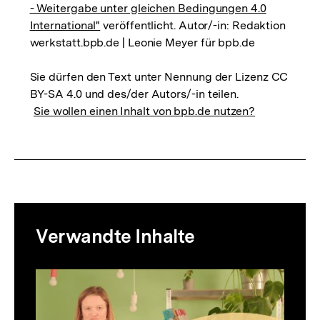
- Weitergabe unter gleichen Bedingungen 4.0
International"
veröffentlicht. Autor/-in: Redaktion
werkstatt.bpb.de | Leonie Meyer für bpb.de
Sie dürfen den Text unter Nennung der Lizenz CC
BY-SA 4.0 und des/der Autors/-in teilen.
Sie wollen einen Inhalt von bpb.de nutzen?
Mediatheksinhalte
Verwandte Inhalte
zur
Thematik
Inhaltskarussell
überspringen