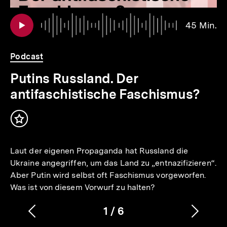
Au
Da
45 Min.
4
Mi
Podcast
Putins Russland. Der
antifaschistische Faschismus?
Inhalt
merken
Laut der eigenen Propaganda hat Russland die
Ukraine angegriffen, um das Land zu „entnazifizieren“.
Aber Putin wird selbst oft Faschismus vorgeworfen.
Was ist von diesem Vorwurf zu halten?
1
/
6
Vorherigen
Nächs
Karussellinhalt
von