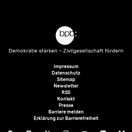
Inhalt
Inhalt
anzeigen
anzei
Meta-
Links
Zur
Demokratie stärken –
Zivilgesellschaft fördern
Startseite
der
Meta-
Impressum
bpb
Navigation
Datenschutz
Sitemap
Newsletter
RSS
Kontakt
Presse
Barriere melden
Erklärung zur Barrierefreiheit