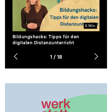
6 Min.
Video
Dauer
Bildungshacks: Tipps für den
6
digitalen Distanzunterricht
Min.
1
/
18
Vorherigen
Nächs
Karussellinhalt
von
Inhalt
Inhalt
anzeigen
anzei
Dossier
zur
Thematik