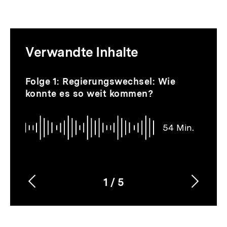
Mediatheksinhalte
Verwandte Inhalte
zur
Thematik
Audio
Dauer
Inhaltskarussell
Folge 1: Regierungswechsel: Wie
54
überspringen
konnte es so weit kommen?
Min.
54 Min.
1
/
5
Vorherigen
Nächs
Karussellinhalt
von
Inhalt
Inhalt
anzeigen
anzei