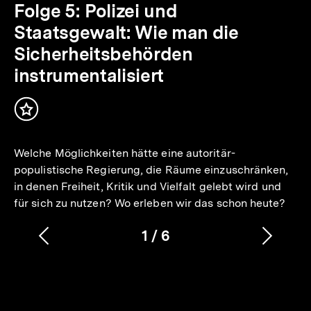
Folge 5: Polizei und
Staatsgewalt: Wie man die
Sicherheitsbehörden
instrumentalisiert
Inhalt
merken
Welche Möglichkeiten hätte eine autoritär-
populistische Regierung, die Räume einzuschränken,
in denen Freiheit, Kritik und Vielfalt gelebt wird und
für sich zu nutzen? Wo erleben wir das schon heute?
1
/
6
Vorherigen
Nächs
Karussellinhalt
von
Inhalt
Inhalt
anzeigen
anzei