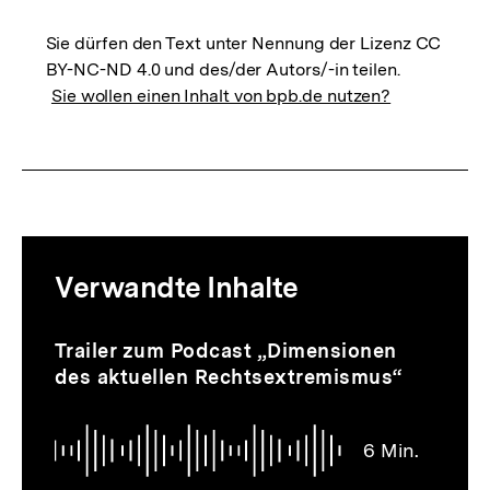
Sie dürfen den Text unter Nennung der Lizenz CC
BY-NC-ND 4.0 und des/der Autors/-in teilen.
Sie wollen einen Inhalt von bpb.de nutzen?
Mediatheksinhalte
Verwandte Inhalte
zur
Thematik
Audio
Dauer
Inhaltskarussell
Trailer zum Podcast „Dimensionen
6
überspringen
des aktuellen Rechtsextremismus“
Min.
6 Min.