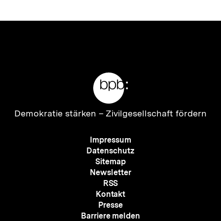
Meta-
Links
Zur
Demokratie stärken –
Zivilgesellschaft fördern
Startseite
der
Meta-
Impressum
bpb
Navigation
Datenschutz
Sitemap
Newsletter
RSS
Kontakt
Presse
Barriere melden