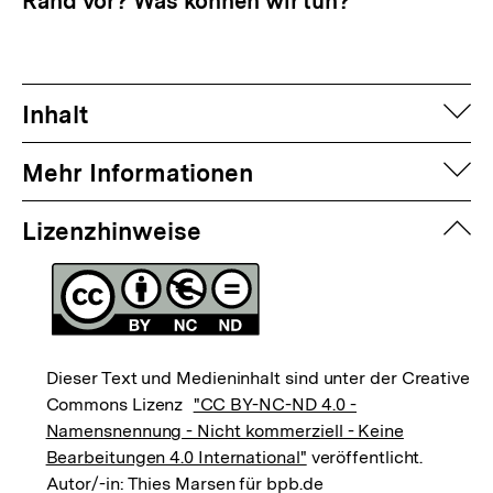
Rand vor? Was können wir tun?
auf
Inhalt
auf
Mehr Informationen
zuk
Lizenzhinweise
Dieser Text und Medieninhalt sind unter der Creative
Commons Lizenz
"CC BY-NC-ND 4.0 -
Namensnennung - Nicht kommerziell - Keine
Bearbeitungen 4.0 International"
veröffentlicht.
Autor/-in: Thies Marsen für bpb.de