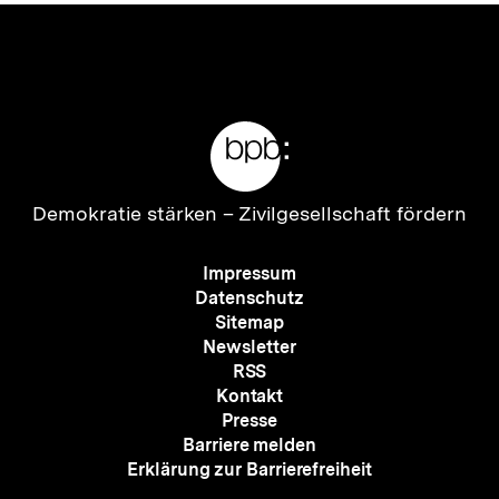
Meta-
Links
Zur
Demokratie stärken –
Zivilgesellschaft fördern
Startseite
der
Meta-
Impressum
bpb
Navigation
Datenschutz
Sitemap
Newsletter
RSS
Kontakt
Presse
Barriere melden
Erklärung zur Barrierefreiheit