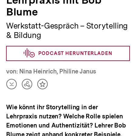
Blume
Werkstatt-Gespräch – Storytelling
& Bildung
PODCAST HERUNTERLADEN
von: Nina Heinrich, Philine Janus
Artikel
Teilen
Inhalt
herunterladen
Optionen
merken
anzeigen
Wie könnt ihr Storytelling in der
Lehrpraxis nutzen? Welche Rolle spielen
Emotionen und Authentizität? Lehrer Bob
Blume zeigt anhand konkreter Beispiele,