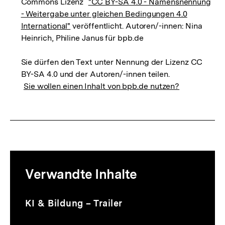
Commons Lizenz
"CC BY-SA 4.0 - Namensnennung
- Weitergabe unter gleichen Bedingungen 4.0
International"
veröffentlicht. Autoren/-innen: Nina
Heinrich, Philine Janus für bpb.de
Sie dürfen den Text unter Nennung der Lizenz CC
BY-SA 4.0 und der Autoren/-innen teilen.
Sie wollen einen Inhalt von bpb.de nutzen?
Mediatheksinhalte
Verwandte Inhalte
zur
Thematik
Audio
Dauer
Inhaltskarussell
KI & Bildung – Trailer
2
überspringen
Min.