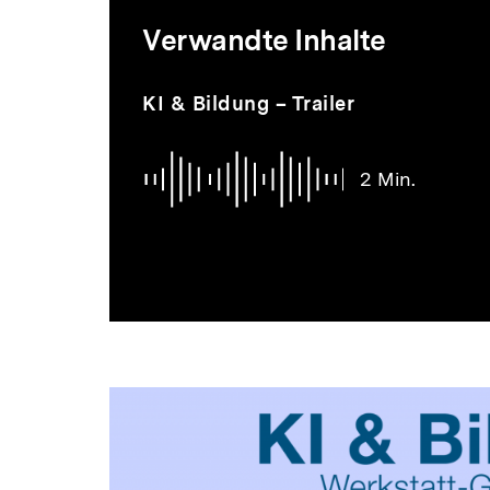
Mediatheksi
Verwandte Inhalte
zur
Inhaltskarussell
Audio
Dauer
KI & Bildung – Trailer
überspringen
2
Min.
Thematik
2 Min.
Dossier