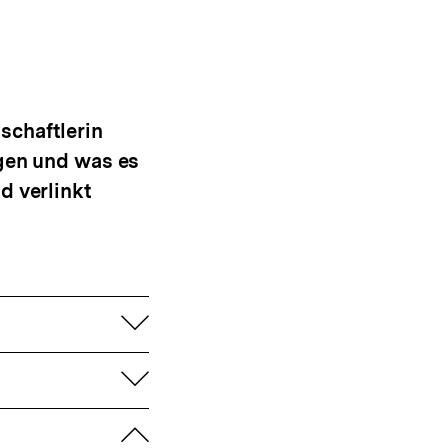
schaftlerin
agen und was es
d verlinkt
aufklappen
aufklappen
zuklappen