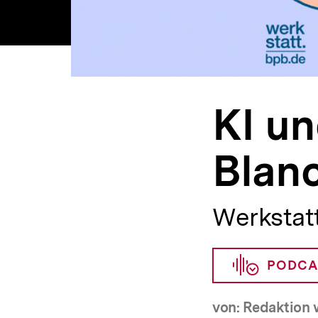
KI un
Blan
Werkstat
PODCA
von: Redaktion w