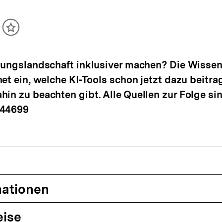
ikel
Inhalt
cken
merken
dungslandschaft inklusiver machen? Die Wissen
net ein, welche KI-Tools schon jetzt dazu beitr
in zu beachten gibt. Alle Quellen zur Folge sin
544699
mationen
eise