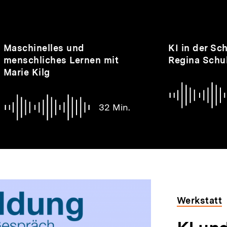
nhalte
Audio
Dauer
Audio
Dauer
Maschinelles und
KI in der Sc
32
28
menschliches Lernen mit
Regina Schu
Min.
Min.
Marie Kilg
32 Min.
Werkstatt