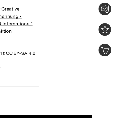
 Creative
nennung -
Konta
 International"
0
aktion
Merklist
ansehen
0
Artik
im
enz CC BY-SA 4.0
Shop-
Warenko
?
ansehen