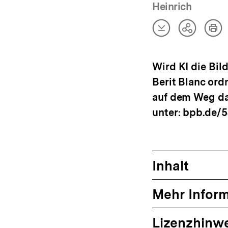
Heinrich
Artikel
Art
Teilen
herunterladen
dru
Optionen
anzeigen
Wird KI die Bil
Berit Blanc ord
auf dem Weg dah
unter: bpb.de/
Inhalt
Mehr Infor
Lizenzhinw