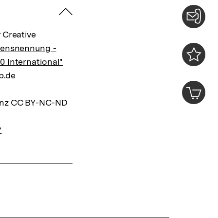
zuklappen
Konta
 Creative
0
mensnennung -
0 International"
Merklist
pb.de
ansehen
0
Artik
im
zenz CC BY-NC-ND
Shop-
Warenko
ansehen
?