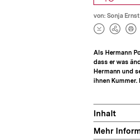
von: Sonja Ernst
Artikel
Art
Teilen
herunterladen
dru
Optionen
anzeigen
Als Hermann Po
dass er was änd
Hermann und sei
ihnen Kummer. 
Inhalt
Mehr Infor