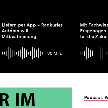
nhalte
Audio
Dauer
Audio
Dauer
Liefern per App – Radkurier
Mit Fachwis
30
28
António will
Fragebögen –
Min.
Min.
Mitbestimmung
für die Zuku
30 Min.
Podcast: W