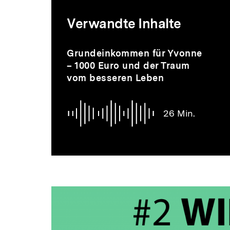
Mediatheksi
Verwandte Inhalte
zur
Inhaltskarussell
Audio
Dauer
Grundeinkommen für Yvonne
überspringen
26
– 1000 Euro und der Traum
Min.
vom besseren Leben
Thematik
26 Min.
Dossier