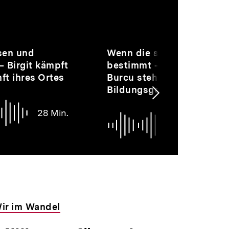
Audio
Dauer
sen und
Wenn die soziale Herkunf
33
 Birgit kämpft
bestimmt – Monika und
Min.
nft ihres Ortes
Burcu stehen für
Bildungsgerechtigkeit ein
Nächsten
Inhalt
28 Min.
33 Mi
anzeigen
ir im Wandel