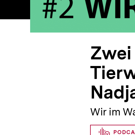
Zwei 
Tier
Nadja
Wir im W
PODCA