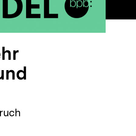
ehr
und
ruch