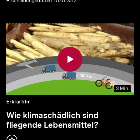
Erscheinungsdatum:
01.01.2012
3 Min.
Video
Dauer
Erklärfilm
3
Min.
Wie klimaschädlich sind
fliegende Lebensmittel?