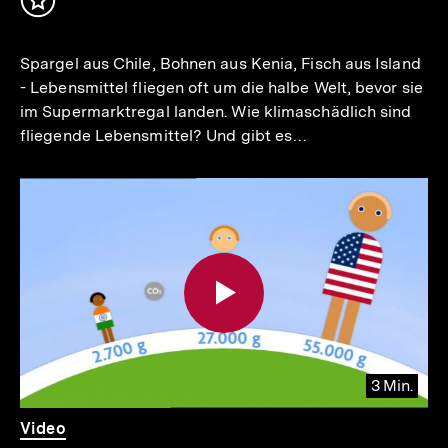
Inhalt
merken
Spargel aus Chile, Bohnen aus Kenia, Fisch aus Island
- Lebensmittel fliegen oft um die halbe Welt, bevor sie
im Supermarktregal landen. Wie klimaschädlich sind
fliegende Lebensmittel? Und gibt es…
3 Min.
Video
Dauer
Video
3