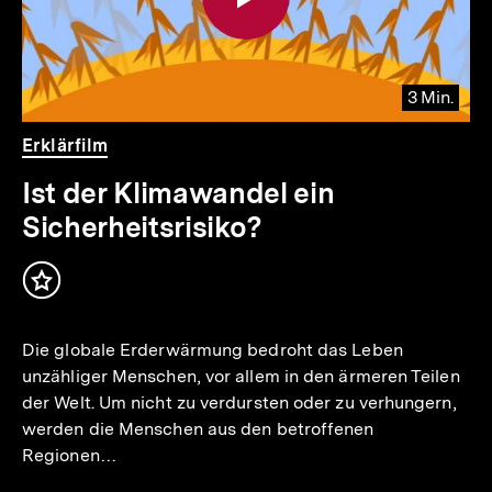
3 Min.
Video
Dauer
Erklärfilm
3
Min.
Ist der Klimawandel ein
Sicherheitsrisiko?
Inhalt
merken
Die globale Erderwärmung bedroht das Leben
unzähliger Menschen, vor allem in den ärmeren Teilen
der Welt. Um nicht zu verdursten oder zu verhungern,
werden die Menschen aus den betroffenen
Regionen…