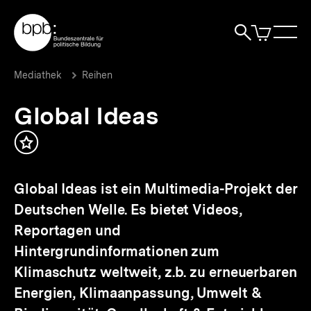
Direkt
Zur Startseite der bpb
zum
0
Artikel
Sho
Seiteninhalt
im
Naviga
Suche
springen
War
öffne
öffnen
öff
Pfadnavigation
Global
Brotkrümelnavigation
Mediathek
Reihen
Ideas
|
Global Ideas
bpb.de
Inhalt
merken
Global Ideas ist ein Multimedia-Projekt der
Deutschen Welle. Es bietet Videos,
Reportagen und
Hintergrundinformationen zum
Klimaschutz weltweit, z.b. zu erneuerbaren
Energien, Klimaanpassung, Umwelt &