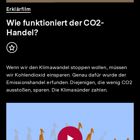
Video
Dauer
Erklärfilm
2
Min.
Wie funktioniert der CO2-
Handel?
Inhalt
merken
Wenn wir den Klimawandel stoppen wollen, müssen
wir Kohlendioxid einsparen. Genau dafür wurde der
Emissionshandel erfunden. Diejenigen, die wenig CO2
ausstoßen, sparen. Die Klimasünder zahlen.