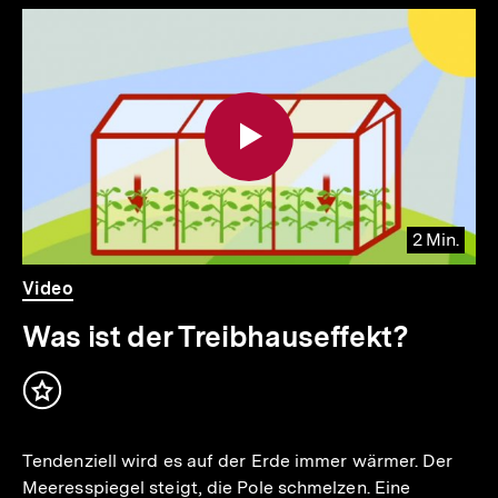
2 Min.
Video
Dauer
Video
2
Min.
Was ist der Treibhauseffekt?
Inhalt
merken
Tendenziell wird es auf der Erde immer wärmer. Der
Meeresspiegel steigt, die Pole schmelzen. Eine