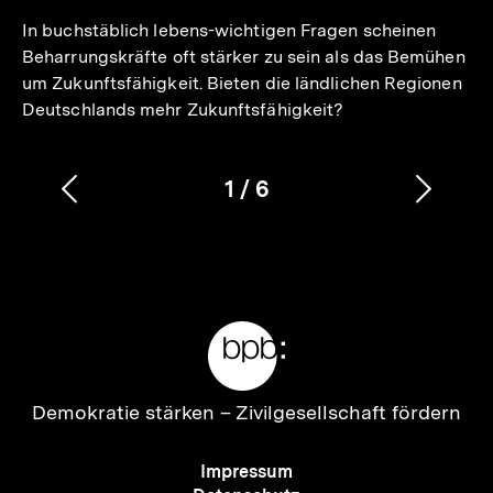
In buchstäblich lebens-wichtigen Fragen scheinen
Beharrungskräfte oft stärker zu sein als das Bemühen
um Zukunftsfähigkeit. Bieten die ländlichen Regionen
Deutschlands mehr Zukunftsfähigkeit?
1
/
6
Vorherigen
Nächs
Karussellinhalt
von
Inhalt
Inhalt
anzeigen
anzei
Meta-
Links
Zur
Demokratie stärken –
Zivilgesellschaft fördern
Startseite
der
Meta-
Impressum
bpb
Navigation