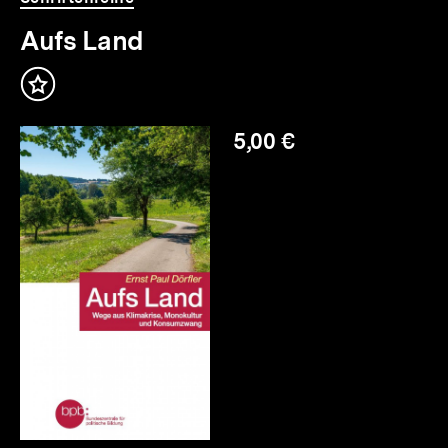
für
überspringen
Aufs Land
weitere
Inhalte
Inhalt
merken
5,00 €