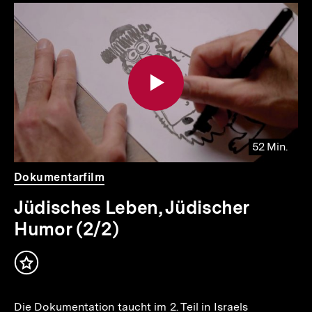
Inhaltskarousell
Inhaltskarussell
für
überspringen
weitere
Inhalte
52 Min.
io
er
Video
Dauer
Dokumentarfilm
52
.
Min.
Jüdisches Leben, Jüdischer
Humor (2/2)
Inhalt
merken
Die Dokumentation taucht im 2. Teil in Israels