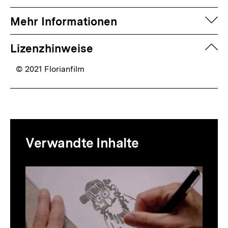
auf
Mehr Informationen
zuk
Lizenzhinweise
© 2021 Florianfilm
Mediatheksinhalte
Verwandte Inhalte
zur
Thematik