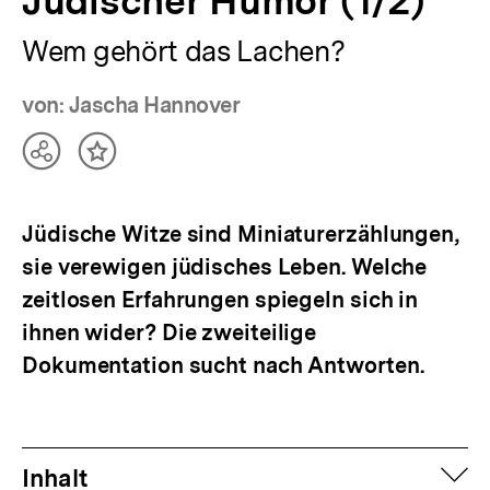
Jüdischer Humor (1/2)
Wem gehört das Lachen?
von: Jascha Hannover
Teilen
Inhalt
Optionen
merken
anzeigen
Jüdische Witze sind Miniaturerzählungen,
sie verewigen jüdisches Leben. Welche
zeitlosen Erfahrungen spiegeln sich in
ihnen wider? Die zweiteilige
Dokumentation sucht nach Antworten.
auf
Inhalt