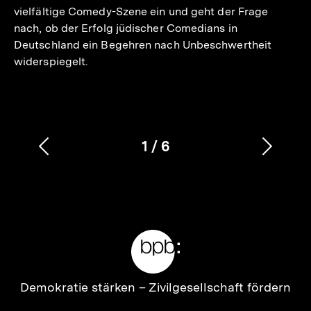
vielfältige Comedy-Szene ein und geht der Frage
nach, ob der Erfolg jüdischer Comedians in
Deutschland ein Begehren nach Unbeschwertheit
widerspiegelt.
1
/
6
Vorherigen
Nächs
Karussellinhalt
von
Inhalt
Inhalt
anzeigen
anzei
Meta-
Links
Zur
Demokratie stärken –
Zivilgesellschaft fördern
Startseite