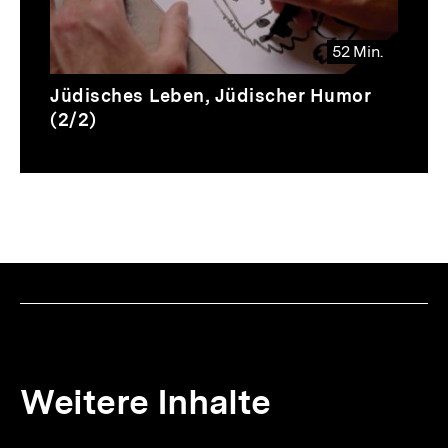
52 Min.
Video
Dauer
Jüdisches Leben, Jüdischer Humor
52
(2/2)
Min.
Weitere Inhalte