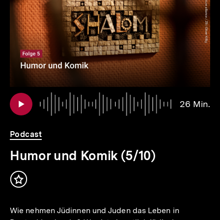
Inhalte
Au
Da
26 Min.
2
Mi
Podcast
Humor und Komik (5/10)
Inhalt
merken
Wie nehmen Jüdinnen und Juden das Leben in