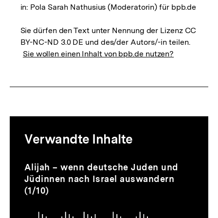
in: Pola Sarah Nathusius (Moderatorin) für bpb.de
Sie dürfen den Text unter Nennung der Lizenz CC
BY-NC-ND 3.0 DE und des/der Autors/-in teilen.
Sie wollen einen Inhalt von bpb.de nutzen?
Mediatheksinhalte
Verwandte Inhalte
zur
Thematik
Audio
Dauer
Inhaltskarussell
Alijah – wenn deutsche Juden und
29
überspringen
Jüdinnen nach Israel auswandern
Min.
(1/10)