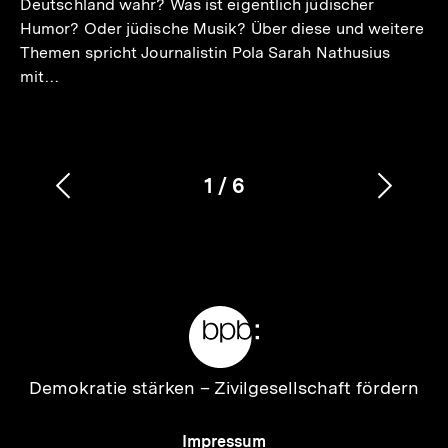
Deutschland wahr? Was ist eigentlich jüdischer
Humor? Oder jüdische Musik? Über diese und weitere
Themen spricht Journalistin Pola Sarah Nathusius
mit…
1
/
6
Vorherigen
Nächs
Karussellinhalt
von
Inhalt
Inhalt
anzeigen
anzei
Meta-
Links
Zur
Demokratie stärken –
Zivilgesellschaft fördern
Startseite
der
Meta-
Impressum
bpb