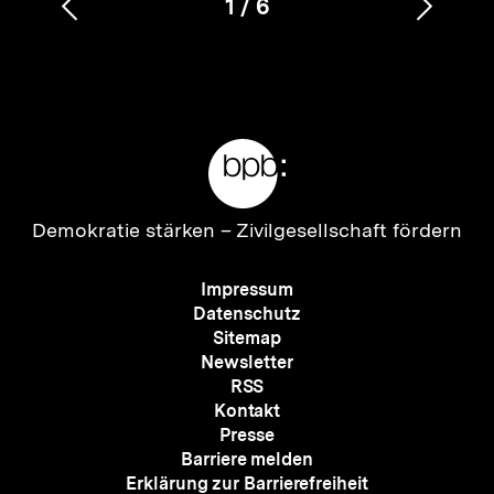
1
/
6
Vorherigen
Nächs
Karussellinhalt
von
Inhalt
Inhalt
anzeigen
anzei
Meta-
Links
Zur
Demokratie stärken –
Zivilgesellschaft fördern
Startseite
der
Meta-
Impressum
bpb
Navigation
Datenschutz
Sitemap
Newsletter
RSS
Kontakt
Presse
Barriere melden
Erklärung zur Barrierefreiheit