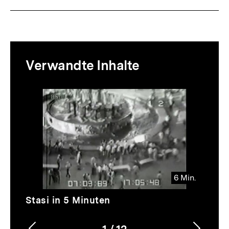
Mediatheksinhalte
Verwandte Inhalte
zur
Thematik
Inhaltskarussell
überspringen
6 Min.
Video
Dauer
Stasi in 5 Minuten
6
Min.