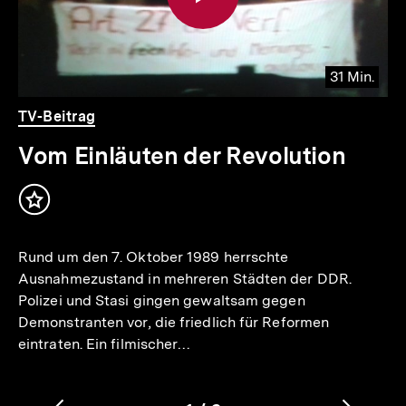
31 Min.
io
er
Video
Dauer
TV-Beitrag
31
Min.
Vom Einläuten der Revolution
Inhalt
merken
Rund um den 7. Oktober 1989 herrschte
Ausnahmezustand in mehreren Städten der DDR.
Polizei und Stasi gingen gewaltsam gegen
Demonstranten vor, die friedlich für Reformen
eintraten. Ein filmischer…