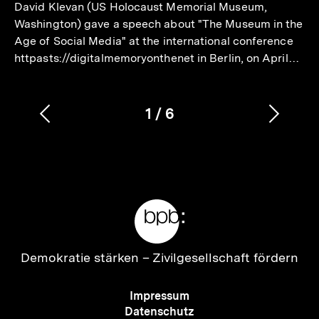
David Klevan (US Holocaust Memorial Museum,
Washington) gave a speech about "The Museum in the
Age of Social Media" at the international conference
httpasts://digitalmemoryonthenet in Berlin, on April…
1
/
6
Vorherigen
Nächs
Karussellinhalt
von
Inhalt
Inhalt
anzeigen
anzei
Meta-
Links
Zur
Demokratie stärken –
Zivilgesellschaft fördern
Startseite
der
Meta-
Impressum
bpb
Navigation
Datenschutz