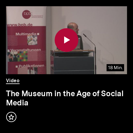
Inhaltskarousell
Inhaltskarussell
für
überspringen
weitere
Inhalte
18 Min.
Video
Dauer
Video
18
Min.
The Museum in the Age of Social
Media
Inhalt
merken