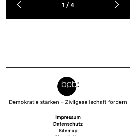
1
/
4
Vorherigen
Nächs
Karussellinhalt
von
Inhalt
Inhalt
anzeigen
anzei
Meta-
Links
Zur
Demokratie stärken –
Zivilgesellschaft fördern
Startseite
der
Meta-
Impressum
bpb
Navigation
Datenschutz
Sitemap