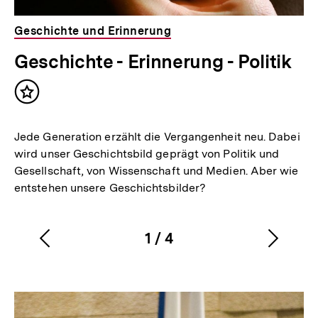
Geschichte und Erinnerung
Geschichte - Erinnerung - Politik
Inhalt
merken
Jede Generation erzählt die Vergangenheit neu. Dabei
wird unser Geschichtsbild geprägt von Politik und
Gesellschaft, von Wissenschaft und Medien. Aber wie
entstehen unsere Geschichtsbilder?
1
/
4
Vorherigen
Nächs
Karussellinhalt
von
Inhalt
Inhalt
anzeigen
anzei