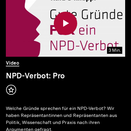
weitere
Inhalte
3 Min.
io
er
Video
Dauer
Video
3
.
Min.
NPD-Verbot: Pro
Inhalt
merken
Welche Gründe sprechen für ein NPD-Verbot? Wir
haben Repräsentantinnen und Repräsentanten aus
Politik, Wissenschaft und Praxis nach ihren
Argumenten gefragt.