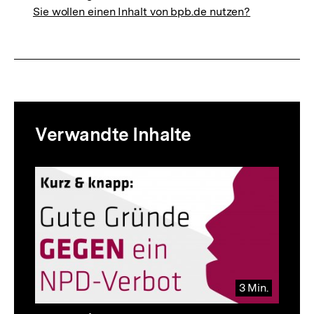
Sie wollen einen Inhalt von bpb.de nutzen?
Mediatheksinhalte
Verwandte Inhalte
zur
Thematik
Inhaltskarussell
überspringen
3 Min.