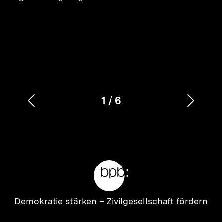
1
/
6
Vorherigen
Nächs
Karussellinhalt
von
Inhalt
Inhalt
anzeigen
anzei
Meta-
Links
Zur
Demokratie stärken –
Zivilgesellschaft fördern
Startseite
der