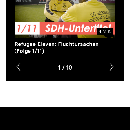
4 Min.
Video
Dauer
Refugee Eleven: Fluchtursachen
4
(Folge 1/11)
Min.
1
/
10
Vorherigen
Nächs
Karussellinhalt
von
Inhalt
Inhalt
anzeigen
anzei