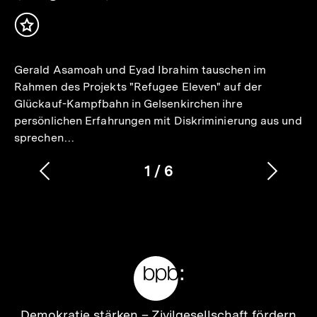
Inhalt
merken
Gerald Asamoah und Eyad Ibrahim tauschen im
Rahmen des Projekts "Refugee Eleven" auf der
Glückauf-Kampfbahn in Gelsenkirchen ihre
persönlichen Erfahrungen mit Diskriminierung aus und
sprechen…
1
/
6
Vorherigen
Nächs
Karussellinhalt
von
Inhalt
Inhalt
anzeigen
anzei
Meta-
Links
Zur
Demokratie stärken –
Zivilgesellschaft fördern