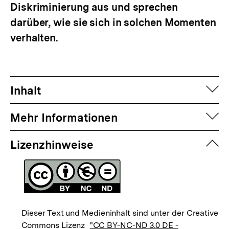
Diskriminierung aus und sprechen
darüber, wie sie sich in solchen Momenten
verhalten.
auf
Inhalt
auf
Mehr Informationen
zuk
Lizenzhinweise
Dieser Text und Medieninhalt sind unter der Creative
Commons Lizenz
"CC BY-NC-ND 3.0 DE -