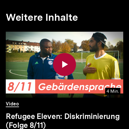
Weitere Inhalte
Inhaltskarousell
Inhaltskarussell
für
überspringen
weitere
Inhalte
4 Min.
Video
Dauer
Video
4
Min.
Refugee Eleven: Diskriminierung
(Folge 8/11)