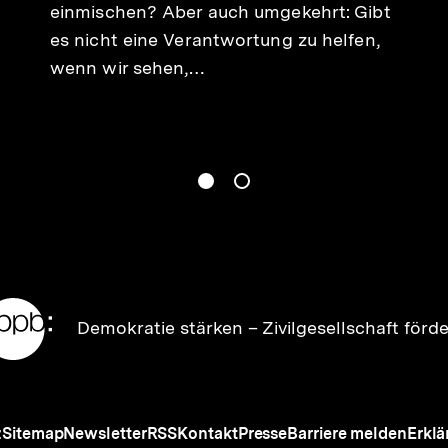
einmischen? Aber auch umgekehrt: Gibt
es nicht eine Verantwortung zu helfen,
wenn wir sehen,…
gen
Springe zum Inhalt
1
(
Aktueller Inhalt
)
Springe zum Inhalt
2
n
Zur
Demokratie stärken –
Zivilgesellschaft förd
Startseite
der
bpb
Meta-
z
Sitemap
Newsletter
RSS
Kontakt
Presse
Barriere melden
Erklä