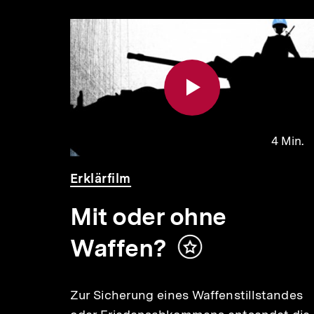
Inhaltskarousell
Inhaltskarussell
für
überspringen
weitere
Inhalte
 Min.
4 Min.
Video
Dauer
Erklärfilm
4
Min.
Mit oder ohne
Inhalt
merken
Waffen?
Inhalt
merken
erall
Zur Sicherung eines Waffenstillstandes
ar