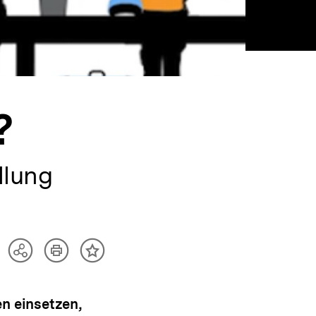
?
llung
Artikel
Teilen
Inhalt
drucken
Optionen
merken
anzeigen
en einsetzen,