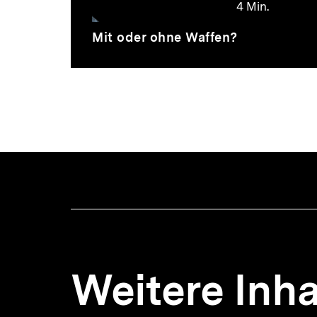
4 Min.
Video
Dauer
Mit oder ohne Waffen?
4
Min.
Weitere Inha