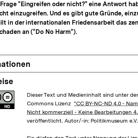
Frage "Eingreifen oder nicht?" eine Antwort hab
cht einzugreifen. Und es gibt gute Gründe, einzu
lt in der internationalen Friedensarbeit das zen
Schaden an ("Do No Harm").
mationen
eise
Dieser Text und Medieninhalt sind unter der
Commons Lizenz
"CC BY-NC-ND 4.0 - Na
Nicht kommerziell - Keine Bearbeitungen 4.
veröffentlicht. Autor/-in: Politikmuseum e.V
Sie dürfen den Text unter Nennung der Li