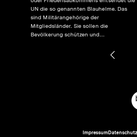
oder Friedensabkommens entsendet die
UN die so genannten Blauhelme. Das
 Ort
sind Militärangehörige der
Mitgliedsländer. Sie sollen die
Bevölkerung schützen und…
1
/
2
Karussellinhalt
von
Vorheri
Inhalt
anzeige
Meta-
Links
Impressum
Datenschut