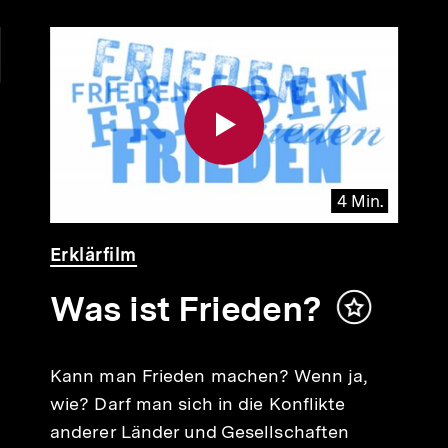
4 Min.
Video
Dauer
Erklärfilm
4
Min.
Was ist Frieden?
Inhalt
merken
Kann man Frieden machen? Wenn ja,
wie? Darf man sich in die Konflikte
anderer Länder und Gesellschaften