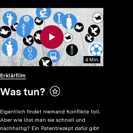
4 Min.
Video
Dauer
Erklärfilm
4
Min.
Was tun?
Inhalt
merken
Eigentlich findet niemand Konflikte toll.
Aber wie löst man sie schnell und
nachhaltig? Ein Patentrezept dafür gibt