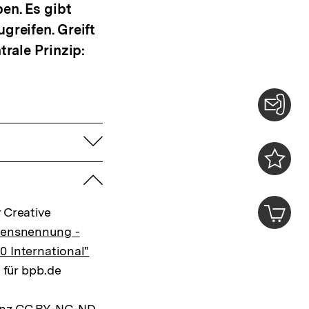
en. Es gibt
greifen. Greift
trale Prinzip:
Konta
aufklappen
0
zuklappen
Merklist
ansehen
0
Artik
 Creative
im
mensnennung -
Shop-
Warenko
0 International"
ansehen
. für bpb.de
zenz CC BY-NC-ND