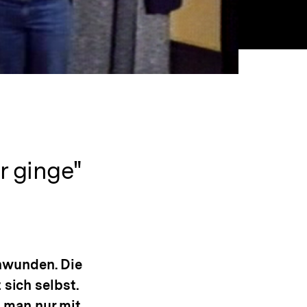
r ginge"
hwunden. Die
 sich selbst.
 man nur mit