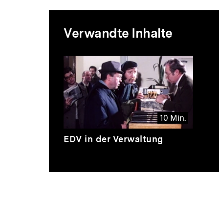
Mediatheksi
Verwandte Inhalte
zur
Inhaltskarussell
überspringen
Thematik
10 Min.
Video
Dauer
EDV in der Verwaltung
10
Min.