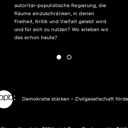
autoritär-populistische Regierung, die
Räume einzuschränken, in denen
Freiheit, Kritik und Vielfalt gelebt wird
und für sich zu nutzen? Wo erleben wir
das schon heute?
gen
Springe zum Inhalt
1
(
Aktueller Inhalt
)
Springe zum Inhalt
2
n
Zur
Demokratie stärken –
Zivilgesellschaft förd
Startseite
der
bpb