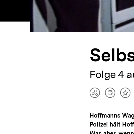
Selbs
Folge 4 a
Artikel
Teilen
Inh
drucken
Optionen
me
anzeigen
Hoffmanns Wage
Polizei hält Ho
Was aber, wenn