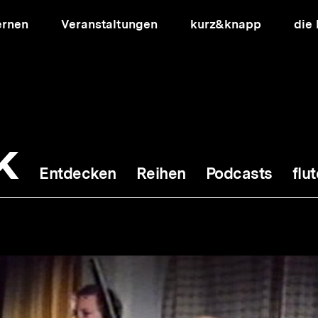
ernen
Veranstaltungen
kurz&knapp
die
k
Entdecken
Reihen
Podcasts
flut
ion