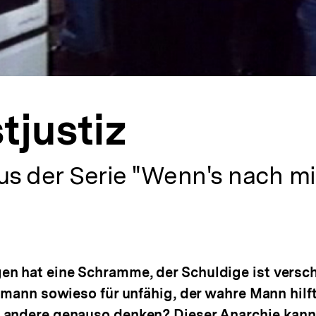
tjustiz
us der Serie "Wenn's nach mi
alt
rken
n hat eine Schramme, der Schuldige ist versc
ffmann sowieso für unfähig, der wahre Mann hilft
 andere genauso denken? Dieser Anarchie kann