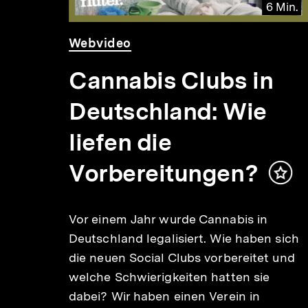
6 Min.
Audio
Dauer
Video
Dauer
Webvideo
0 Min.
40
6
Min.
Min.
Cannabis Clubs in
Deutschland: Wie
liefen die
Vorbereitungen?
Inha
mer
Vor einem Jahr wurde Cannabis in
Deutschland legalisiert. Wie haben sich
h
die neuen Social Clubs vorbereitet und
im
welche Schwierigkeiten hatten sie
ang
dabei? Wir haben einen Verein in