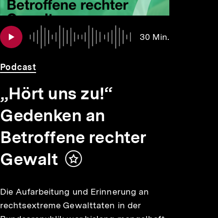
Audio
Dauer
30 Min.
30
Min.
Podcast
„Hört uns zu!“
Gedenken an
Betroffene rechter
Gewalt
Inhalt
merken
Die Aufarbeitung und Erinnerung an
rechtsextreme Gewalttaten in der