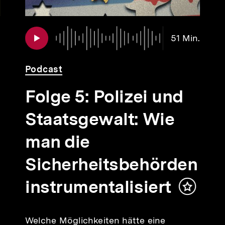
Audio
Dauer
51 Min.
51
Min.
Podcast
Folge 5: Polizei und
Staatsgewalt: Wie
lt
man die
ken
Sicherheitsbehörden
instrumentalisiert
Inhalt
merken
Welche Möglichkeiten hätte eine